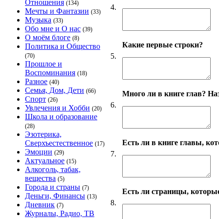
Отношения
(134)
4.
Мечты и Фантазии
(33)
Музыка
(33)
Обо мне и О нас
(39)
О моём блоге
(8)
Какие первые строки?
Политика и Общество
5.
(70)
Прошлое и
Воспоминания
(18)
Разное
(40)
Семья, Дом, Дети
(66)
Много ли в книге глав? На
Спорт
(26)
6.
Увлечения и Хобби
(20)
Школа и образование
(28)
Эзотерика,
Есть ли в книге главы, ко
Сверхъестественное
(17)
Эмоции
(29)
7.
Актуальное
(15)
Алкоголь, табак,
вещества
(5)
Города и страны
(7)
Есть ли страницы, которы
Деньги, Финансы
(13)
8.
Дневник
(7)
Журналы, Радио, ТВ