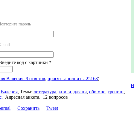
Повторите пароль
E-mail
 Введите код с картинки
*
для Валерия: 9 ответов
,
просят заполнить: 25168
)
Н
Валерия
,
Темы:
литература
,
книги
,
для пч
,
обо мне
,
тренинг
,
с
,
Адресная анкета, 12 вопросов
Сохранить
Tweet