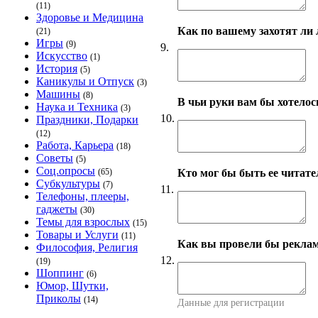
(11)
Здоровье и Медицина
Как по вашему захотят ли 
(21)
Игры
(9)
9.
Искусство
(1)
История
(5)
Каникулы и Отпуск
(3)
Машины
(8)
В чьи руки вам бы хотелос
Наука и Техника
(3)
10.
Праздники, Подарки
(12)
Работа, Карьера
(18)
Советы
(5)
Соц.опросы
Кто мог бы быть ее читат
(65)
Субкультуры
(7)
11.
Телефоны, плееры,
гаджеты
(30)
Темы для взрослых
(15)
Товары и Услуги
(11)
Как вы провели бы рекла
Философия, Религия
12.
(19)
Шоппинг
(6)
Юмор, Шутки,
Приколы
(14)
Данные для регистрации