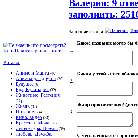
Валерия: 9 отв
заполнить: 251
Вал
Заполняется для:
Какое название могло бы б
1.
Каталог
Аниме и Манга
Какая у этой книги обложк
(40)
Анкеты для друзей
(69)
2.
Будущее
(6)
Еда, Кулинария
(32)
Животные, Растения
(22)
Жанр произведения? (детек
Жизнь
(32)
3.
Интернет
(44)
Кино, видео
(23)
Красота и Мода
(32)
Литература, Поэзия
(39)
Любовь, Дружба,
С чего начинается произве