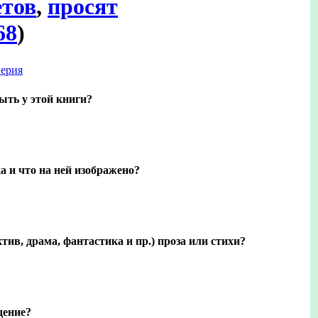
етов
,
просят
68
)
ерия
ыть у этой книги?
а и что на ней изображено?
тив, драма, фантастика и пр.) проза или стихи?
дение?