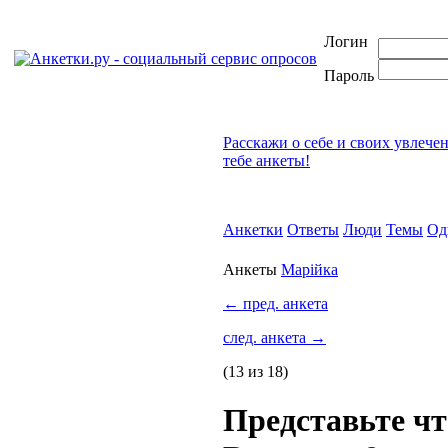
Логин
Пароль
Расскажи о себе и своих увлече
тебе анкеты!
Анкетки
Ответы
Люди
Темы
Од
Анкеты
Марійка
←
пред. анкета
след. анкета
→
(13 из 18)
Представьте чт