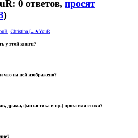
ouR: 0 ответов,
просят
8
)
Christina [...★YouR
ь у этой книги?
и что на ней изображено?
в, драма, фантастика и пр.) проза или стихи?
ние?