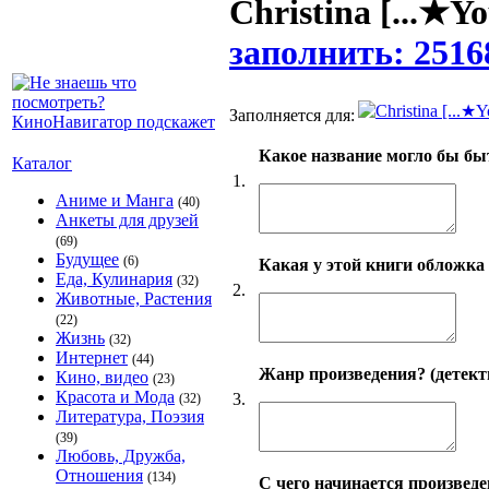
Christina [...★Y
заполнить: 2516
Заполняется для:
Какое название могло бы быт
Каталог
1.
Аниме и Манга
(40)
Анкеты для друзей
(69)
Будущее
(6)
Какая у этой книги обложка 
Еда, Кулинария
(32)
2.
Животные, Растения
(22)
Жизнь
(32)
Интернет
(44)
Жанр произведения? (детекти
Кино, видео
(23)
Красота и Мода
3.
(32)
Литература, Поэзия
(39)
Любовь, Дружба,
Отношения
(134)
С чего начинается произведе