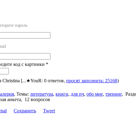
вторите пароль
mail
ведите код с картинки
*
я Christina [...★YouR: 0 ответов,
просят заполнить: 25168
)
алерия
,
Темы:
литература
,
книги
,
для пч
,
обо мне
,
тренинг
,
Разд
ая анкета, 12 вопросов
Сохранить
Tweet