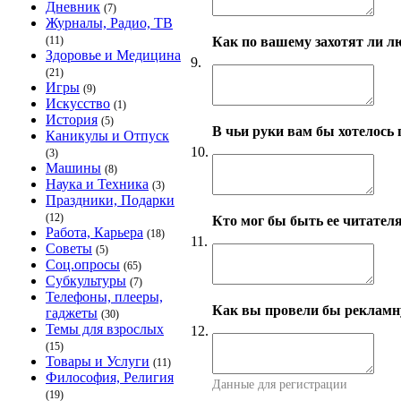
Дневник
(7)
Журналы, Радио, ТВ
Как по вашему захотят ли лю
(11)
Здоровье и Медицина
9.
(21)
Игры
(9)
Искусство
(1)
История
(5)
В чьи руки вам бы хотелось 
Каникулы и Отпуск
10.
(3)
Машины
(8)
Наука и Техника
(3)
Праздники, Подарки
(12)
Кто мог бы быть ее читател
Работа, Карьера
(18)
11.
Советы
(5)
Соц.опросы
(65)
Субкультуры
(7)
Телефоны, плееры,
Как вы провели бы рекламн
гаджеты
(30)
Темы для взрослых
12.
(15)
Товары и Услуги
(11)
Философия, Религия
Данные для регистрации
(19)