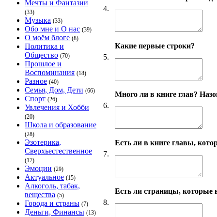
Мечты и Фантазии
4.
(33)
Музыка
(33)
Обо мне и О нас
(39)
О моём блоге
(8)
Какие первые строки?
Политика и
Общество
(70)
5.
Прошлое и
Воспоминания
(18)
Разное
(40)
Семья, Дом, Дети
(66)
Много ли в книге глав? Назо
Спорт
(26)
6.
Увлечения и Хобби
(20)
Школа и образование
(28)
Эзотерика,
Есть ли в книге главы, кото
Сверхъестественное
7.
(17)
Эмоции
(29)
Актуальное
(15)
Алкоголь, табак,
Есть ли страницы, которые 
вещества
(5)
8.
Города и страны
(7)
Деньги, Финансы
(13)