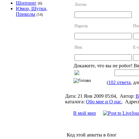
Шоппинг
(6)
Логин
Юмор, Шутки,
Приколы
(14)
Пароль
По
Ник
E-
Докажите, что вы не робот! В
(
102 ответа
, дл
Дата:
21 Янв 2009 05:04,
Автор:
В
каталога:
Обо мне и О нас
,
Адресн
В мой мир
Код этой анкеты в блог