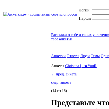
Логин
Пароль
Расскажи о себе и своих увлечени
тебе анкеты!
Анкетки
Ответы
Люди
Темы
Одно
Анкеты
Christina [...★YouR
←
пред. анкета
след. анкета
→
(14 из 18)
Представьте чт