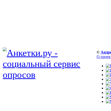
©
Андр
О проек