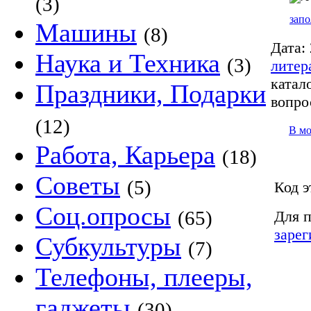
(3)
запо
Машины
(8)
Дата:
Наука и Техника
(3)
литер
катало
Праздники, Подарки
вопро
(12)
В м
Работа, Карьера
(18)
Советы
(5)
Код э
Соц.опросы
(65)
Для п
зарег
Субкультуры
(7)
Телефоны, плееры,
гаджеты
(30)