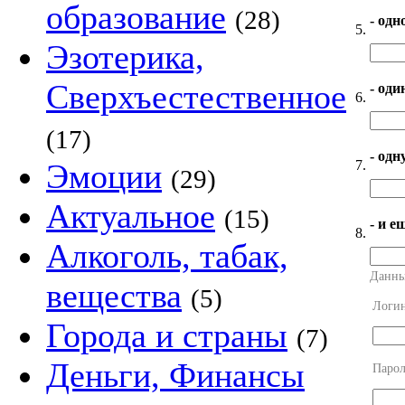
образование
(28)
- одн
5.
Эзотерика,
Сверхъестественное
- оди
6.
(17)
- од
7.
Эмоции
(29)
Актуальное
(15)
- и е
8.
Алкоголь, табак,
Данны
вещества
(5)
Логи
Города и страны
(7)
Деньги, Финансы
Парол