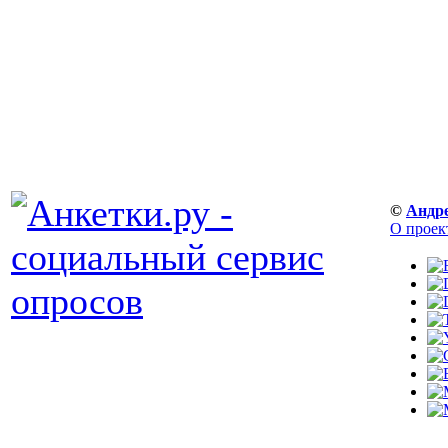
©
Андр
О проек