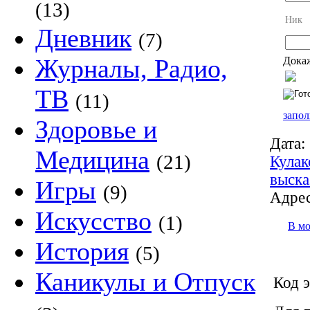
(13)
Ник
Дневник
(7)
Журналы, Радио,
Докаж
ТВ
(11)
запол
Здоровье и
Дата:
Медицина
(21)
Кулак
выска
Игры
(9)
Адрес
Искусство
(1)
В м
История
(5)
Каникулы и Отпуск
Код э