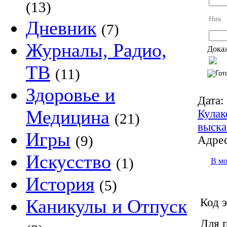
(13)
Ник
Дневник
(7)
Журналы, Радио,
Докаж
ТВ
(11)
Здоровье и
Дата:
Медицина
Кулак
(21)
выска
Игры
(9)
Адрес
Искусство
(1)
В м
История
(5)
Каникулы и Отпуск
Код э
Для 