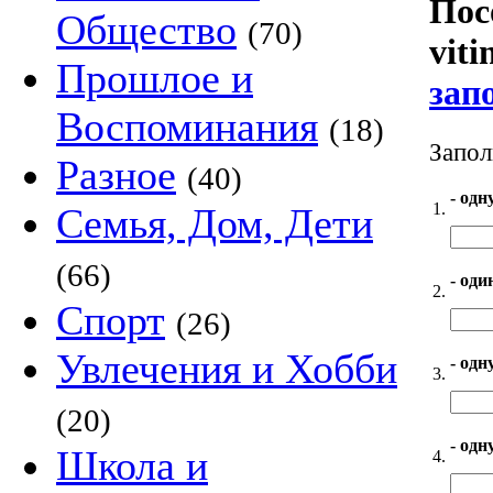
Пос
Общество
(70)
viti
Прошлое и
зап
Воспоминания
(18)
Запол
Разное
(40)
- одн
1.
Семья, Дом, Дети
(66)
- оди
2.
Спорт
(26)
Увлечения и Хобби
- одн
3.
(20)
- одн
Школа и
4.