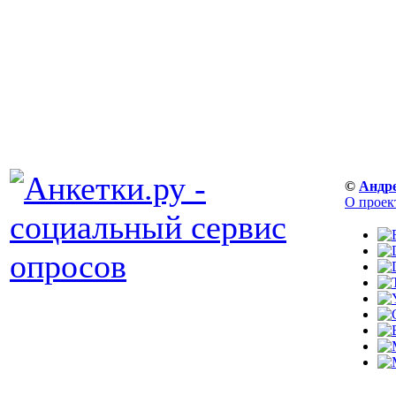
©
Андр
О проек