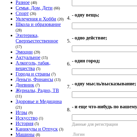
Разное
(40)
Семья, Дом, Дети
(66)
Спорт
(26)
- одну вещь;
4.
Увлечения и Хобби
(20)
Школа и образование
(28)
Эзотерика,
- одно действие;
5.
Сверхъестественное
(17)
Эмоции
(29)
Актуальное
(15)
- один город;
Алкоголь, табак,
6.
вещества
(5)
Города и страны
(7)
Деньги, Финансы
(13)
- одну мысль/высказывание;
Дневник
(7)
7.
Журналы, Радио, ТВ
(11)
Здоровье и Медицина
- и еще что-нибудь по вашему
(21)
8.
Игры
(9)
Искусство
(1)
История
(5)
Данные для регистрации
Каникулы и Отпуск
(3)
Машины
Логин
(8)