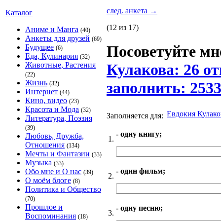
след. анкета
→
Каталог
(12 из 17)
Аниме и Манга
(40)
Анкеты для друзей
(69)
Посоветуйте мне
Будущее
(6)
Еда, Кулинария
(32)
Животные, Растения
Кулакова: 26 от
(22)
Жизнь
заполнить: 253
(32)
Интернет
(44)
Кино, видео
(23)
Красота и Мода
(32)
Евдокия Кулако
Заполняется для:
Литература, Поэзия
(39)
- одну книгу;
Любовь, Дружба,
1.
Отношения
(134)
Мечты и Фантазии
(33)
Музыка
(33)
- один фильм;
Обо мне и О нас
(39)
2.
О моём блоге
(8)
Политика и Общество
(70)
Прошлое и
- одну песню;
3.
Воспоминания
(18)