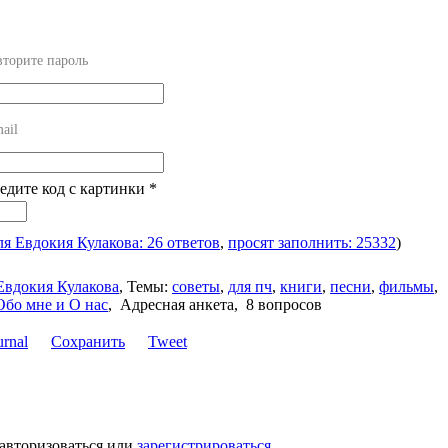
торите пароль
ail
ведите код с картинки
*
ля Евдокия Кулакова: 26 ответов
,
просят заполнить: 25332
)
Евдокия Кулакова
,
Темы:
советы
,
для пч
,
книги
,
песни
,
фильмы
,
Обо мне и О нас
,
Адресная анкета, 8 вопросов
Сохранить
Tweet
 авторизоваться или
зарегистрироваться