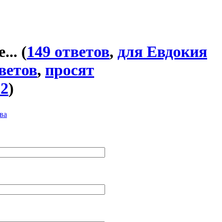
...
(
149 ответов
,
для Евдокия
ветов
,
просят
32
)
ва