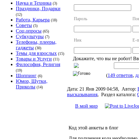
Наука и Техника
(3)
Праздники, Подарки
(12)
Пароль
Пов
Работа, Карьера
(18)
Советы
(5)
Соц.опросы
(65)
Субкультуры
(7)
Ник
E-m
Телефоны, плееры,
гаджеты
(30)
Темы для взрослых
(15)
Докажите, что вы не робот! В
Товары и Услуги
(11)
Философия, Религия
(19)
(
149 ответов
,
д
Шоппинг
(6)
Юмор, Шутки,
Приколы
(14)
Дата:
21 Янв 2009 04:58,
Автор:
высказывания
,
Раздел каталога:
В мой мир
Код этой анкеты в блог
Для получения кода необходимо