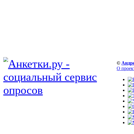
©
Андр
О проек