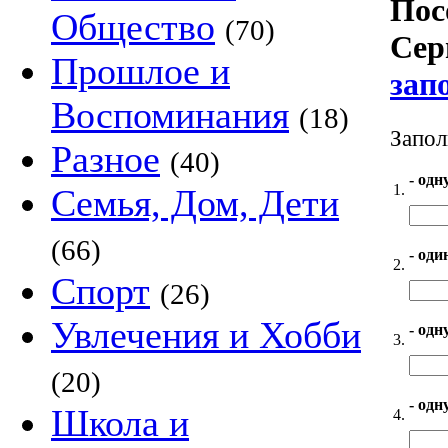
Пос
Общество
(70)
Сер
Прошлое и
зап
Воспоминания
(18)
Запол
Разное
(40)
- одн
1.
Семья, Дом, Дети
(66)
- оди
2.
Спорт
(26)
Увлечения и Хобби
- одн
3.
(20)
- одн
Школа и
4.