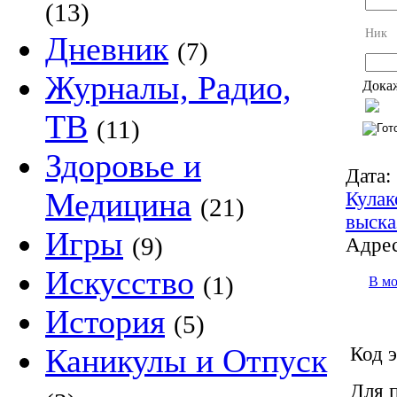
(13)
Ник
Дневник
(7)
Журналы, Радио,
Докаж
ТВ
(11)
Здоровье и
Дата:
Медицина
Кулак
(21)
выска
Игры
(9)
Адрес
Искусство
(1)
В м
История
(5)
Каникулы и Отпуск
Код э
Для 