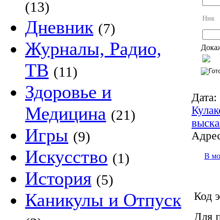
(13)
Ник
Дневник
(7)
Журналы, Радио,
Докаж
ТВ
(11)
Здоровье и
Дата:
Медицина
Кулак
(21)
выска
Игры
(9)
Адрес
Искусство
(1)
В м
История
(5)
Каникулы и Отпуск
Код э
Для 