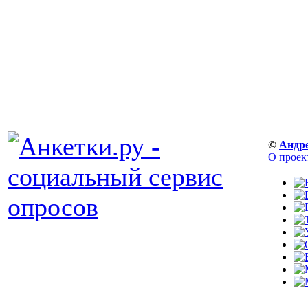
©
Андр
О проек