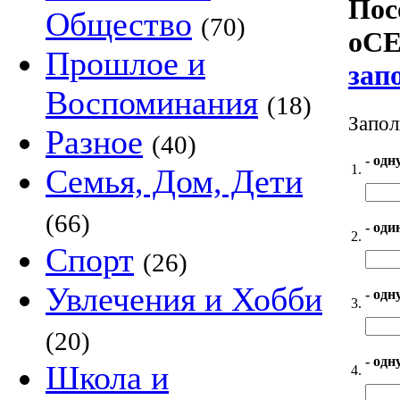
Пос
Общество
(70)
оСЕ
Прошлое и
зап
Воспоминания
(18)
Запол
Разное
(40)
- одн
1.
Семья, Дом, Дети
(66)
- оди
2.
Спорт
(26)
Увлечения и Хобби
- одн
3.
(20)
- одн
Школа и
4.