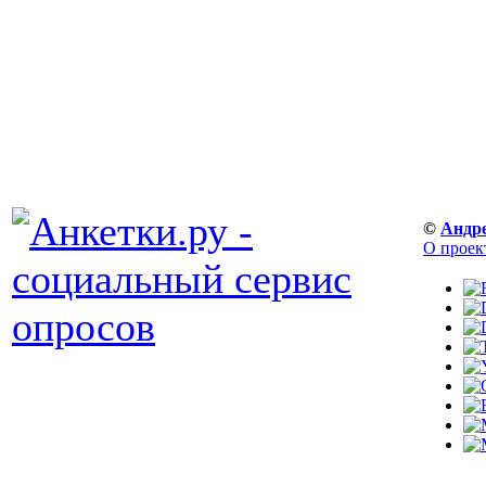
©
Андр
О проек