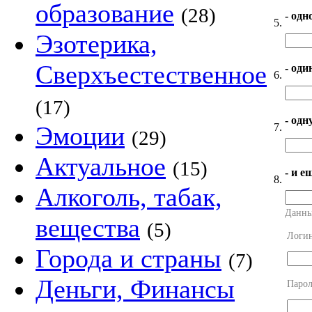
образование
(28)
- одн
5.
Эзотерика,
Сверхъестественное
- оди
6.
(17)
- од
7.
Эмоции
(29)
Актуальное
(15)
- и е
8.
Алкоголь, табак,
Данны
вещества
(5)
Логи
Города и страны
(7)
Деньги, Финансы
Парол