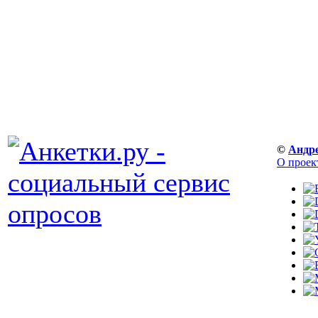
©
Андр
О проек