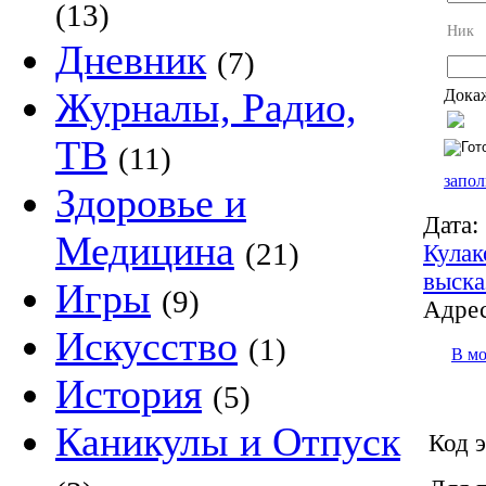
(13)
Ник
Дневник
(7)
Журналы, Радио,
Докаж
ТВ
(11)
запол
Здоровье и
Дата:
Медицина
(21)
Кулак
выска
Игры
(9)
Адрес
Искусство
(1)
В м
История
(5)
Каникулы и Отпуск
Код э