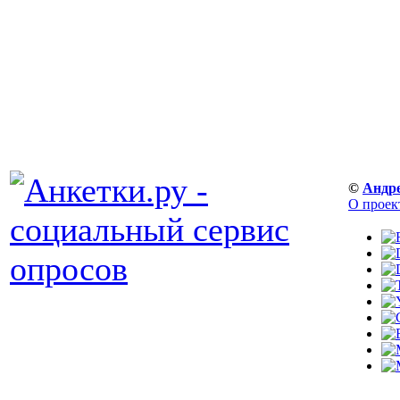
©
Андр
О проек