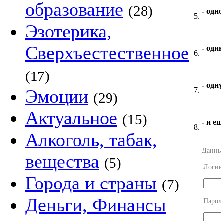
образование
(28)
- одн
5.
Эзотерика,
Сверхъестественное
- оди
6.
(17)
- од
7.
Эмоции
(29)
Актуальное
(15)
- и е
8.
Алкоголь, табак,
Данны
вещества
(5)
Логи
Города и страны
(7)
Деньги, Финансы
Парол