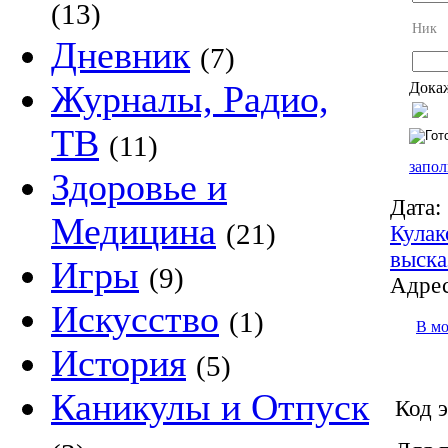
(13)
Ник
Дневник
(7)
Журналы, Радио,
Докаж
ТВ
(11)
запол
Здоровье и
Дата:
Медицина
(21)
Кулак
выска
Игры
(9)
Адрес
Искусство
(1)
В м
История
(5)
Каникулы и Отпуск
Код э