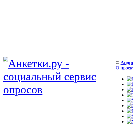
©
Андр
О проек