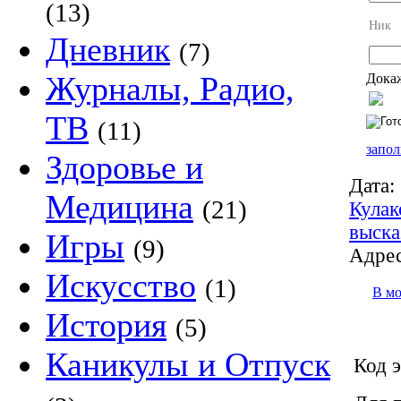
(13)
Ник
Дневник
(7)
Журналы, Радио,
Докаж
ТВ
(11)
запол
Здоровье и
Дата:
Медицина
(21)
Кулак
выска
Игры
(9)
Адрес
Искусство
(1)
В м
История
(5)
Каникулы и Отпуск
Код э