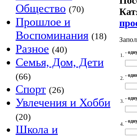
Пос
Общество
(70)
Кат
Прошлое и
про
Воспоминания
(18)
Запол
Разное
(40)
- одн
1.
Семья, Дом, Дети
(66)
- оди
2.
Спорт
(26)
- одн
Увлечения и Хобби
3.
(20)
- одн
4.
Школа и