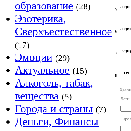
образование
(28)
- одн
5.
Эзотерика,
Сверхъестественное
- оди
6.
(17)
- од
7.
Эмоции
(29)
Актуальное
(15)
- и е
8.
Алкоголь, табак,
Данны
вещества
(5)
Логи
Города и страны
(7)
Деньги, Финансы
Парол