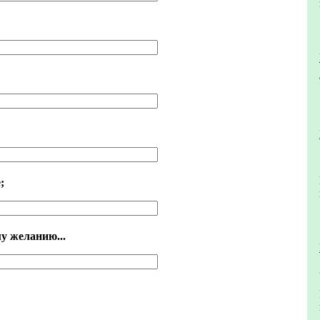
;
му желанию...