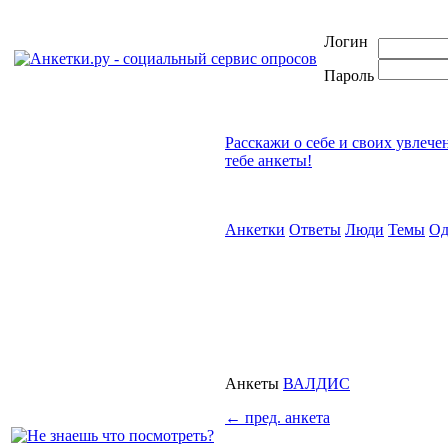
Логин
Пароль
Расскажи о себе и своих увлече
тебе анкеты!
Анкетки
Ответы
Люди
Темы
Од
Анкеты
ВАЛДИС
←
пред. анкета