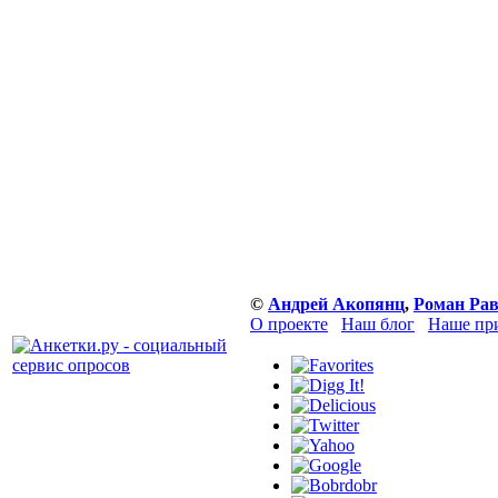
©
Андрей Акопянц
,
Роман Ра
О проекте
Наш блог
Наше пр