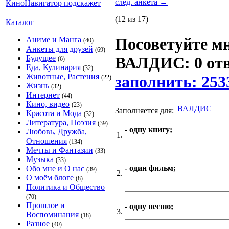
след. анкета
→
(12 из 17)
Каталог
Посоветуйте мн
Аниме и Манга
(40)
Анкеты для друзей
(69)
Будущее
ВАЛДИС: 0 отв
(6)
Еда, Кулинария
(32)
Животные, Растения
заполнить: 253
(22)
Жизнь
(32)
Интернет
(44)
Кино, видео
(23)
ВАЛДИС
Заполняется для:
Красота и Мода
(32)
Литература, Поэзия
(39)
- одну книгу;
Любовь, Дружба,
1.
Отношения
(134)
Мечты и Фантазии
(33)
Музыка
(33)
- один фильм;
Обо мне и О нас
(39)
2.
О моём блоге
(8)
Политика и Общество
(70)
Прошлое и
- одну песню;
3.
Воспоминания
(18)
Разное
(40)