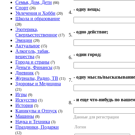
Семья, Дом, Дети
(66)
Спорт
(26)
- одну вещь;
4.
Увлечения и Хобби
(20)
Школа и образование
(28)
Эзотерика,
- одно действие;
5.
Сверхъестественное
(17)
Эмоции
(29)
Актуальное
(15)
Алкоголь, табак,
- один город;
вещества
6.
(5)
Города и страны
(7)
Деньги, Финансы
(13)
Дневник
(7)
- одну мысль/высказывание
Журналы, Радио, ТВ
(11)
7.
Здоровье и Медицина
(21)
Игры
(9)
- и еще что-нибудь по ваше
Искусство
(1)
8.
История
(5)
Каникулы и Отпуск
(3)
Машины
(8)
Данные для регистрации
Наука и Техника
(3)
Праздники, Подарки
Логин
(12)