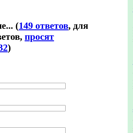
е...
(
149 ответов
, для
етов,
просят
32
)