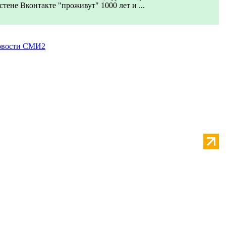
стене Вконтакте "проживут" 1000 лет и ...
вости СМИ2