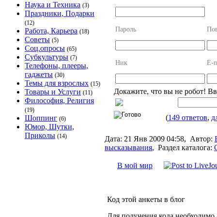
Наука и Техника
(3)
Праздники, Подарки
(12)
Пароль
Пов
Работа, Карьера
(18)
Советы
(5)
Соц.опросы
(65)
Субкультуры
(7)
Ник
E-m
Телефоны, плееры,
гаджеты
(30)
Темы для взрослых
(15)
Докажите, что вы не робот! В
Товары и Услуги
(11)
Философия, Религия
(19)
(
149 ответов
,
д
Шоппинг
(6)
Юмор, Шутки,
Приколы
(14)
Дата:
21 Янв 2009 04:58,
Автор:
высказывания
,
Раздел каталога:
В мой мир
Код этой анкеты в блог
Для получения кода необходимо