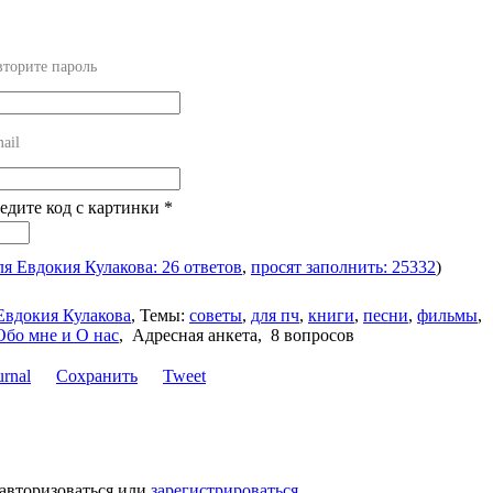
торите пароль
ail
ведите код с картинки
*
ля Евдокия Кулакова: 26 ответов
,
просят заполнить: 25332
)
Евдокия Кулакова
,
Темы:
советы
,
для пч
,
книги
,
песни
,
фильмы
,
Обо мне и О нас
,
Адресная анкета, 8 вопросов
Сохранить
Tweet
 авторизоваться или
зарегистрироваться