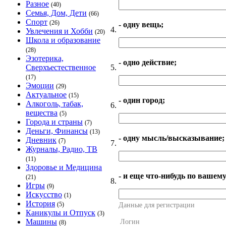
Разное
(40)
Семья, Дом, Дети
(66)
Спорт
(26)
- одну вещь;
4.
Увлечения и Хобби
(20)
Школа и образование
(28)
Эзотерика,
- одно действие;
5.
Сверхъестественное
(17)
Эмоции
(29)
Актуальное
(15)
- один город;
Алкоголь, табак,
6.
вещества
(5)
Города и страны
(7)
Деньги, Финансы
(13)
- одну мысль/высказывание;
Дневник
(7)
7.
Журналы, Радио, ТВ
(11)
Здоровье и Медицина
- и еще что-нибудь по вашему
(21)
8.
Игры
(9)
Искусство
(1)
История
(5)
Данные для регистрации
Каникулы и Отпуск
(3)
Машины
Логин
(8)