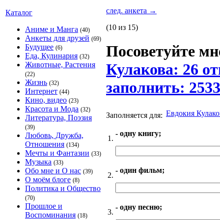
след. анкета
→
Каталог
(10 из 15)
Аниме и Манга
(40)
Анкеты для друзей
(69)
Посоветуйте мне
Будущее
(6)
Еда, Кулинария
(32)
Животные, Растения
Кулакова: 26 от
(22)
Жизнь
заполнить: 253
(32)
Интернет
(44)
Кино, видео
(23)
Красота и Мода
(32)
Евдокия Кулако
Заполняется для:
Литература, Поэзия
(39)
- одну книгу;
Любовь, Дружба,
1.
Отношения
(134)
Мечты и Фантазии
(33)
Музыка
(33)
- один фильм;
Обо мне и О нас
(39)
2.
О моём блоге
(8)
Политика и Общество
(70)
Прошлое и
- одну песню;
3.
Воспоминания
(18)