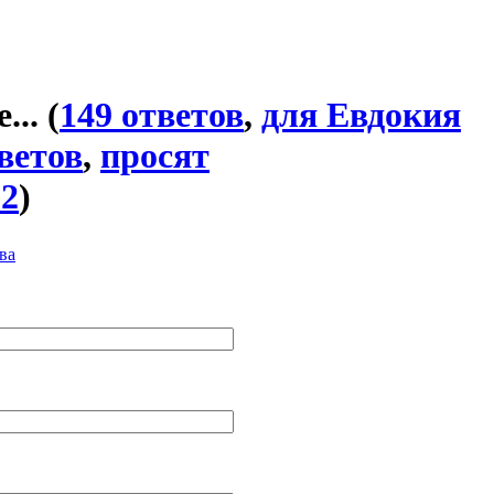
...
(
149 ответов
,
для Евдокия
ветов
,
просят
32
)
ва