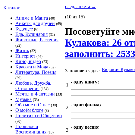
след. анкета
→
Каталог
(10 из 15)
Аниме и Манга
(40)
Анкеты для друзей
(69)
Посоветуйте мне
Будущее
(6)
Еда, Кулинария
(32)
Животные, Растения
Кулакова: 26 от
(22)
Жизнь
заполнить: 253
(32)
Интернет
(44)
Кино, видео
(23)
Красота и Мода
(32)
Евдокия Кулако
Заполняется для:
Литература, Поэзия
(39)
- одну книгу;
Любовь, Дружба,
1.
Отношения
(134)
Мечты и Фантазии
(33)
Музыка
(33)
- один фильм;
Обо мне и О нас
(39)
2.
О моём блоге
(8)
Политика и Общество
(70)
Прошлое и
- одну песню;
3.
Воспоминания
(18)