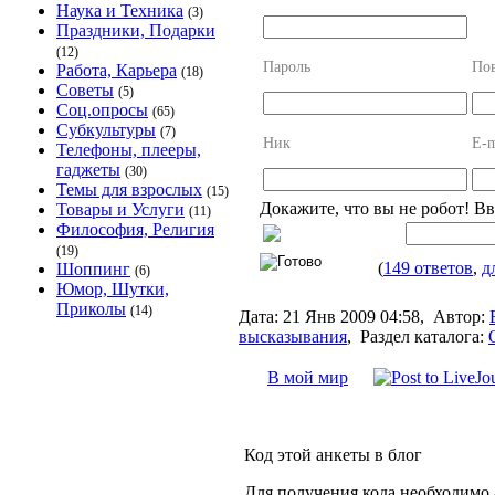
Наука и Техника
(3)
Праздники, Подарки
(12)
Пароль
Пов
Работа, Карьера
(18)
Советы
(5)
Соц.опросы
(65)
Субкультуры
(7)
Ник
E-m
Телефоны, плееры,
гаджеты
(30)
Темы для взрослых
(15)
Докажите, что вы не робот! В
Товары и Услуги
(11)
Философия, Религия
(19)
(
149 ответов
,
д
Шоппинг
(6)
Юмор, Шутки,
Приколы
(14)
Дата:
21 Янв 2009 04:58,
Автор:
высказывания
,
Раздел каталога:
В мой мир
Код этой анкеты в блог
Для получения кода необходимо