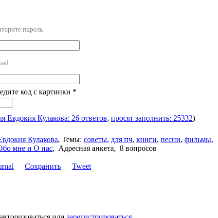
торите пароль
ail
ведите код с картинки
*
ля Евдокия Кулакова: 26 ответов
,
просят заполнить: 25332
)
Евдокия Кулакова
,
Темы:
советы
,
для пч
,
книги
,
песни
,
фильмы
,
Обо мне и О нас
,
Адресная анкета, 8 вопросов
Сохранить
Tweet
 авторизоваться или
зарегистрироваться