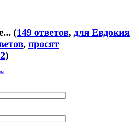
...
(
149 ответов
,
для Евдокия
ветов
,
просят
32
)
ва