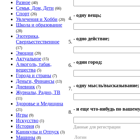
Разное
(40)
Семья, Дом, Дети
(66)
Спорт
(26)
- одну вещь;
4.
Увлечения и Хобби
(20)
Школа и образование
(28)
Эзотерика,
- одно действие;
5.
Сверхъестественное
(17)
Эмоции
(29)
Актуальное
(15)
- один город;
Алкоголь, табак,
6.
вещества
(5)
Города и страны
(7)
Деньги, Финансы
(13)
- одну мысль/высказывание;
Дневник
(7)
7.
Журналы, Радио, ТВ
(11)
Здоровье и Медицина
- и еще что-нибудь по вашему
(21)
8.
Игры
(9)
Искусство
(1)
История
(5)
Данные для регистрации
Каникулы и Отпуск
(3)
Машины
Логин
(8)