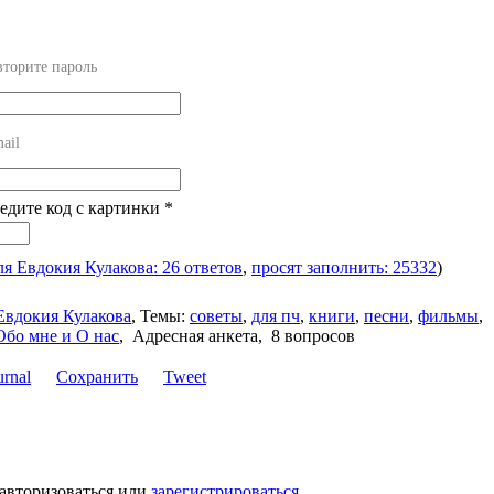
торите пароль
ail
ведите код с картинки
*
ля Евдокия Кулакова: 26 ответов
,
просят заполнить: 25332
)
Евдокия Кулакова
,
Темы:
советы
,
для пч
,
книги
,
песни
,
фильмы
,
Обо мне и О нас
,
Адресная анкета, 8 вопросов
Сохранить
Tweet
 авторизоваться или
зарегистрироваться