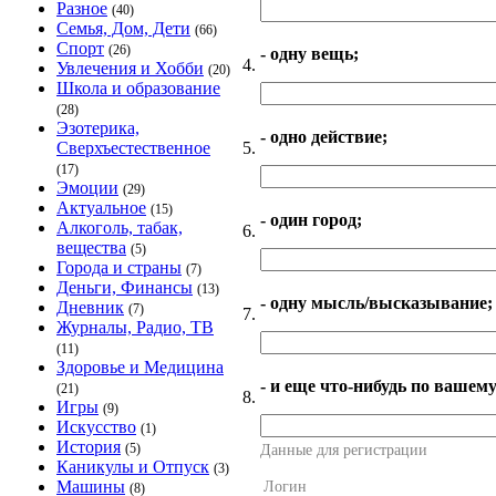
Разное
(40)
Семья, Дом, Дети
(66)
Спорт
(26)
- одну вещь;
4.
Увлечения и Хобби
(20)
Школа и образование
(28)
Эзотерика,
- одно действие;
5.
Сверхъестественное
(17)
Эмоции
(29)
Актуальное
(15)
- один город;
Алкоголь, табак,
6.
вещества
(5)
Города и страны
(7)
Деньги, Финансы
(13)
- одну мысль/высказывание;
Дневник
(7)
7.
Журналы, Радио, ТВ
(11)
Здоровье и Медицина
- и еще что-нибудь по вашему
(21)
8.
Игры
(9)
Искусство
(1)
История
(5)
Данные для регистрации
Каникулы и Отпуск
(3)
Машины
Логин
(8)