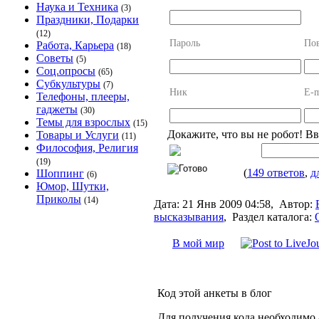
Наука и Техника
(3)
Праздники, Подарки
(12)
Пароль
Пов
Работа, Карьера
(18)
Советы
(5)
Соц.опросы
(65)
Субкультуры
(7)
Ник
E-m
Телефоны, плееры,
гаджеты
(30)
Темы для взрослых
(15)
Докажите, что вы не робот! В
Товары и Услуги
(11)
Философия, Религия
(19)
(
149 ответов
,
д
Шоппинг
(6)
Юмор, Шутки,
Приколы
(14)
Дата:
21 Янв 2009 04:58,
Автор:
высказывания
,
Раздел каталога:
В мой мир
Код этой анкеты в блог
Для получения кода необходимо