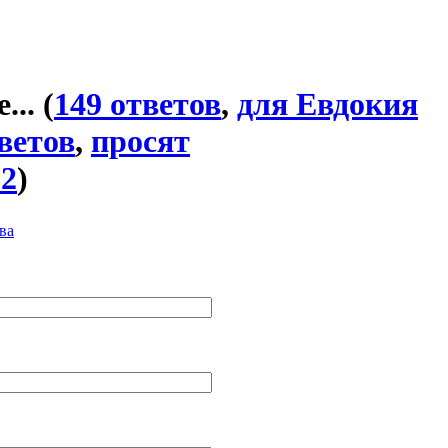
...
(
149 ответов
,
для Евдокия
ветов
,
просят
32
)
ва