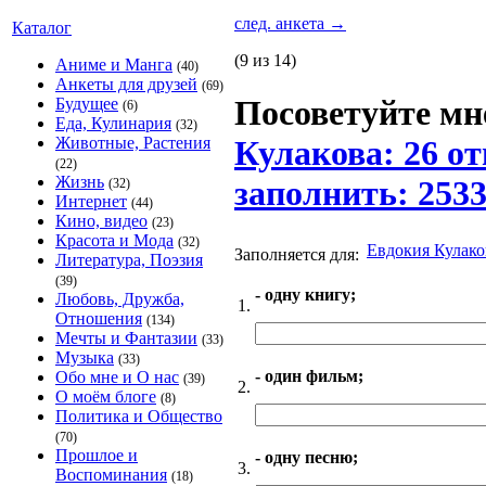
след. анкета
→
Каталог
(9 из 14)
Аниме и Манга
(40)
Анкеты для друзей
(69)
Посоветуйте мне
Будущее
(6)
Еда, Кулинария
(32)
Животные, Растения
Кулакова: 26 от
(22)
Жизнь
заполнить: 253
(32)
Интернет
(44)
Кино, видео
(23)
Красота и Мода
(32)
Евдокия Кулако
Заполняется для:
Литература, Поэзия
(39)
- одну книгу;
Любовь, Дружба,
1.
Отношения
(134)
Мечты и Фантазии
(33)
Музыка
(33)
- один фильм;
Обо мне и О нас
(39)
2.
О моём блоге
(8)
Политика и Общество
(70)
Прошлое и
- одну песню;
3.
Воспоминания
(18)