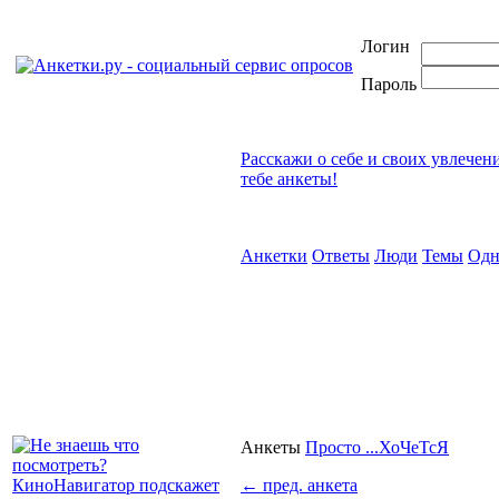
Логин
Пароль
Расскажи о себе и своих увлечен
тебе анкеты!
Анкетки
Ответы
Люди
Темы
Одн
Анкеты
Просто ...ХоЧеТсЯ
←
пред. анкета