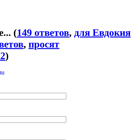
...
(
149 ответов
,
для Евдокия
ветов
,
просят
32
)
ва