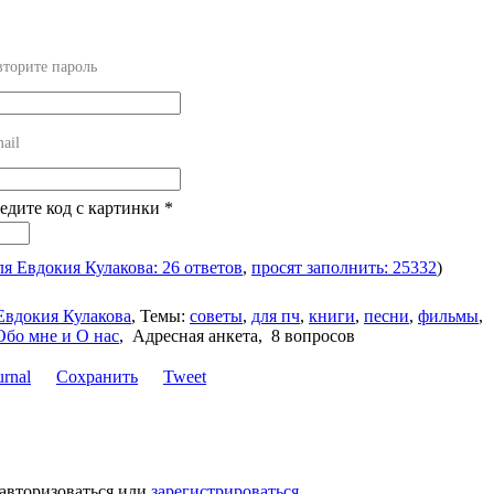
торите пароль
ail
ведите код с картинки
*
ля Евдокия Кулакова: 26 ответов
,
просят заполнить: 25332
)
Евдокия Кулакова
,
Темы:
советы
,
для пч
,
книги
,
песни
,
фильмы
,
Обо мне и О нас
,
Адресная анкета, 8 вопросов
Сохранить
Tweet
 авторизоваться или
зарегистрироваться