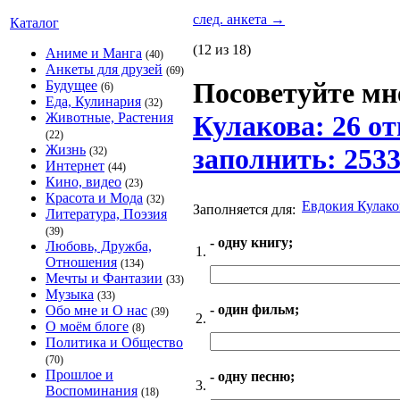
след. анкета
→
Каталог
(12 из 18)
Аниме и Манга
(40)
Анкеты для друзей
(69)
Посоветуйте мне
Будущее
(6)
Еда, Кулинария
(32)
Животные, Растения
Кулакова: 26 от
(22)
Жизнь
заполнить: 253
(32)
Интернет
(44)
Кино, видео
(23)
Красота и Мода
(32)
Евдокия Кулако
Заполняется для:
Литература, Поэзия
(39)
- одну книгу;
Любовь, Дружба,
1.
Отношения
(134)
Мечты и Фантазии
(33)
Музыка
(33)
- один фильм;
Обо мне и О нас
(39)
2.
О моём блоге
(8)
Политика и Общество
(70)
Прошлое и
- одну песню;
3.
Воспоминания
(18)