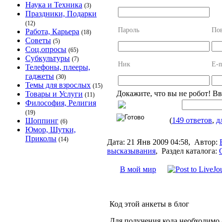
Наука и Техника
(3)
Праздники, Подарки
(12)
Пароль
Пов
Работа, Карьера
(18)
Советы
(5)
Соц.опросы
(65)
Субкультуры
(7)
Ник
E-m
Телефоны, плееры,
гаджеты
(30)
Темы для взрослых
(15)
Докажите, что вы не робот! В
Товары и Услуги
(11)
Философия, Религия
(19)
(
149 ответов
,
д
Шоппинг
(6)
Юмор, Шутки,
Приколы
(14)
Дата:
21 Янв 2009 04:58,
Автор:
высказывания
,
Раздел каталога:
В мой мир
Код этой анкеты в блог
Для получения кода необходимо