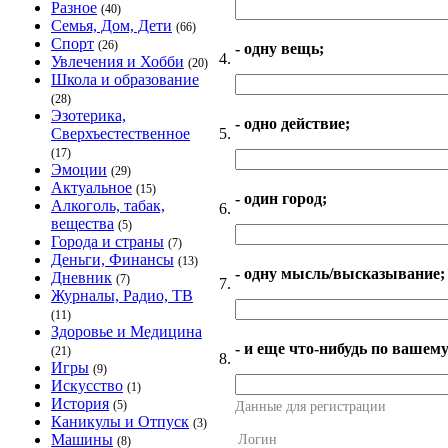
Разное
(40)
Семья, Дом, Дети
(66)
Спорт
(26)
- одну вещь;
4.
Увлечения и Хобби
(20)
Школа и образование
(28)
Эзотерика,
- одно действие;
5.
Сверхъестественное
(17)
Эмоции
(29)
Актуальное
(15)
- один город;
Алкоголь, табак,
6.
вещества
(5)
Города и страны
(7)
Деньги, Финансы
(13)
- одну мысль/высказывание;
Дневник
(7)
7.
Журналы, Радио, ТВ
(11)
Здоровье и Медицина
- и еще что-нибудь по вашему
(21)
8.
Игры
(9)
Искусство
(1)
История
(5)
Данные для регистрации
Каникулы и Отпуск
(3)
Машины
Логин
(8)