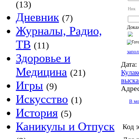
(13)
Ник
Дневник
(7)
Журналы, Радио,
Докаж
ТВ
(11)
запол
Здоровье и
Дата:
Медицина
(21)
Кулак
выска
Игры
(9)
Адрес
Искусство
(1)
В м
История
(5)
Каникулы и Отпуск
Код э