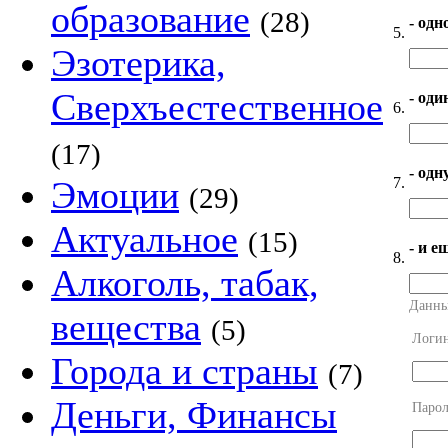
образование
(28)
- одн
5.
Эзотерика,
Сверхъестественное
- оди
6.
(17)
- од
7.
Эмоции
(29)
Актуальное
(15)
- и е
8.
Алкоголь, табак,
Данны
вещества
(5)
Логи
Города и страны
(7)
Деньги, Финансы
Парол