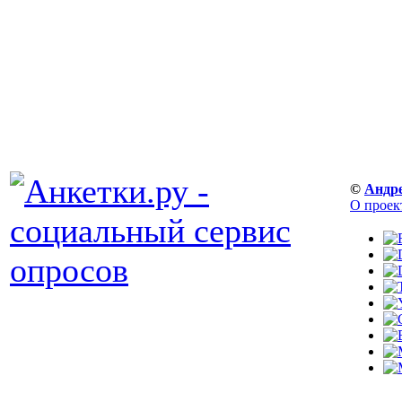
©
Андр
О проек