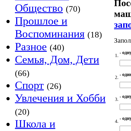
Пос
Общество
(70)
маш
Прошлое и
зап
Воспоминания
(18)
Запол
Разное
(40)
- одн
1.
Семья, Дом, Дети
(66)
- оди
2.
Спорт
(26)
Увлечения и Хобби
- одн
3.
(20)
- одн
Школа и
4.