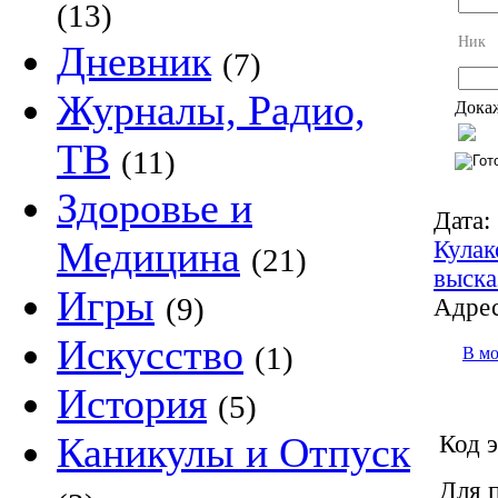
(13)
Ник
Дневник
(7)
Журналы, Радио,
Докаж
ТВ
(11)
Здоровье и
Дата:
Медицина
Кулак
(21)
выска
Игры
(9)
Адрес
Искусство
(1)
В м
История
(5)
Каникулы и Отпуск
Код э
Для 