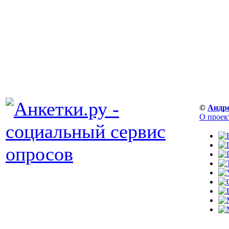
©
Андр
О проек