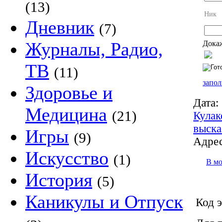
(13)
Ник
Дневник
(7)
Журналы, Радио,
Докаж
ТВ
(11)
запол
Здоровье и
Дата:
Медицина
(21)
Кулак
выска
Игры
(9)
Адрес
Искусство
(1)
В м
История
(5)
Каникулы и Отпуск
Код э