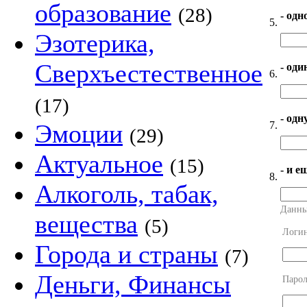
образование
(28)
- одн
5.
Эзотерика,
Сверхъестественное
- оди
6.
(17)
- од
7.
Эмоции
(29)
Актуальное
(15)
- и е
8.
Алкоголь, табак,
Данны
вещества
(5)
Логи
Города и страны
(7)
Деньги, Финансы
Парол