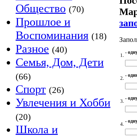
Пос
Общество
(70)
Мари
Прошлое и
зап
Воспоминания
(18)
Запол
Разное
(40)
- одн
1.
Семья, Дом, Дети
(66)
- оди
2.
Спорт
(26)
- одн
Увлечения и Хобби
3.
(20)
- одн
4.
Школа и