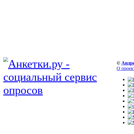
©
Андр
О проек