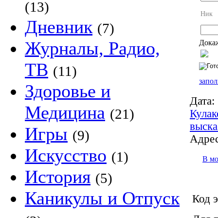
(13)
Ник
Дневник
(7)
Журналы, Радио,
Докаж
ТВ
(11)
запол
Здоровье и
Дата:
Медицина
(21)
Кулак
выска
Игры
(9)
Адрес
Искусство
(1)
В м
История
(5)
Каникулы и Отпуск
Код э