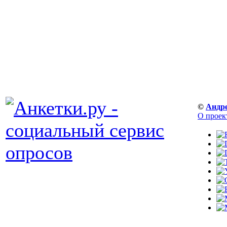
©
Андр
О проек