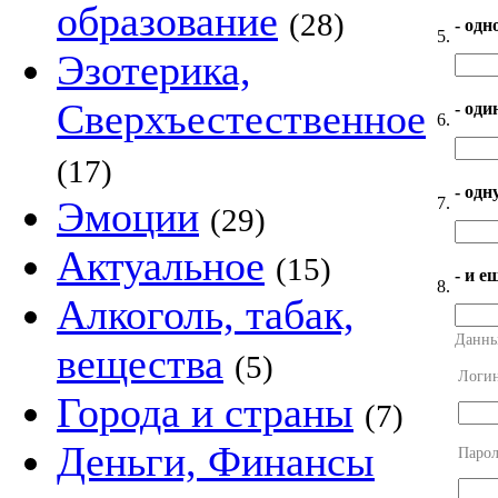
образование
(28)
- одн
5.
Эзотерика,
Сверхъестественное
- оди
6.
(17)
- од
7.
Эмоции
(29)
Актуальное
(15)
- и е
8.
Алкоголь, табак,
Данны
вещества
(5)
Логи
Города и страны
(7)
Деньги, Финансы
Парол