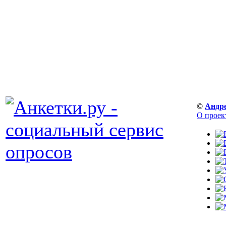
©
Андр
О проек