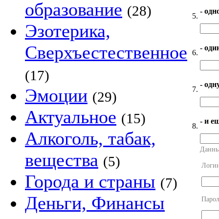
образование
(28)
- одн
5.
Эзотерика,
Сверхъестественное
- оди
6.
(17)
- од
7.
Эмоции
(29)
Актуальное
(15)
- и е
8.
Алкоголь, табак,
Данны
вещества
(5)
Логи
Города и страны
(7)
Деньги, Финансы
Парол