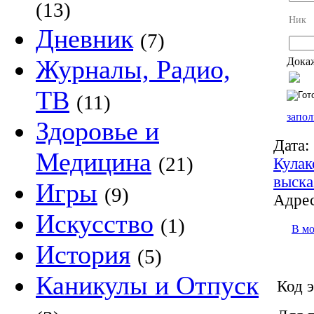
(13)
Ник
Дневник
(7)
Журналы, Радио,
Докаж
ТВ
(11)
запол
Здоровье и
Дата:
Медицина
(21)
Кулак
выска
Игры
(9)
Адрес
Искусство
(1)
В м
История
(5)
Каникулы и Отпуск
Код э