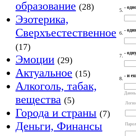
образование
(28)
- одн
5.
Эзотерика,
Сверхъестественное
- оди
6.
(17)
- од
Эмоции
7.
(29)
Актуальное
(15)
- и е
8.
Алкоголь, табак,
Данны
вещества
(5)
Логи
Города и страны
(7)
Деньги, Финансы
Парол