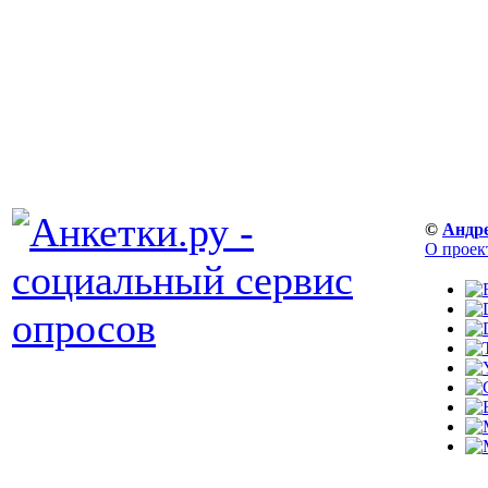
©
Андр
О проек