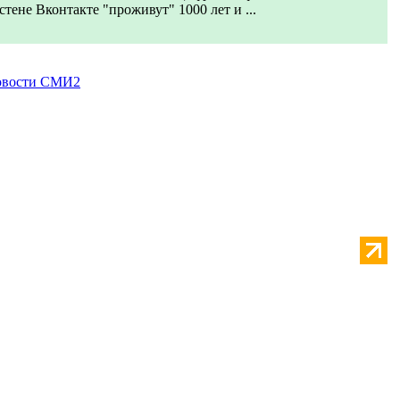
стене Вконтакте "проживут" 1000 лет и ...
вости СМИ2