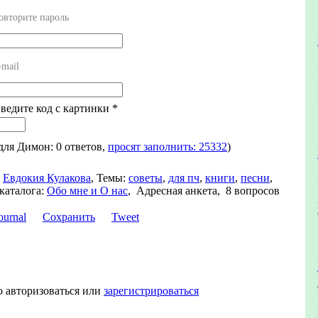
овторите пароль
-mail
Введите код с картинки
*
 для Димон: 0 ответов,
просят заполнить: 25332
)
Евдокия Кулакова
,
Темы:
советы
,
для пч
,
книги
,
песни
,
каталога:
Обо мне и О нас
,
Адресная анкета, 8 вопросов
Сохранить
Tweet
о авторизоваться или
зарегистрироваться