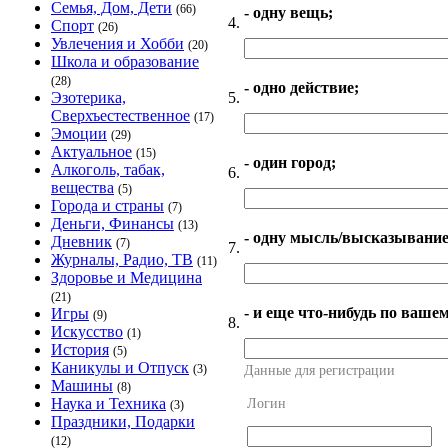
Семья, Дом, Дети
(66)
- одну вещь;
4.
Спорт
(26)
Увлечения и Хобби
(20)
Школа и образование
(28)
- одно действие;
5.
Эзотерика,
Сверхъестественное
(17)
Эмоции
(29)
Актуальное
(15)
- один город;
Алкоголь, табак,
6.
вещества
(5)
Города и страны
(7)
Деньги, Финансы
(13)
- одну мысль/высказывание
Дневник
(7)
7.
Журналы, Радио, ТВ
(11)
Здоровье и Медицина
(21)
- и еще что-нибудь по ваше
Игры
(9)
8.
Искусство
(1)
История
(5)
Каникулы и Отпуск
(3)
Данные для регистрации
Машины
(8)
Наука и Техника
Логин
(3)
Праздники, Подарки
(12)