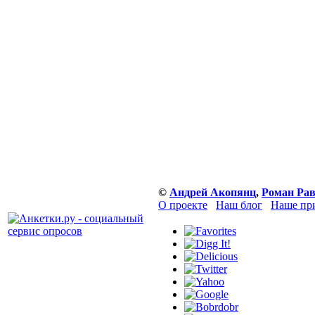
©
Андрей Акопянц
,
Роман Ра
О проекте
Наш блог
Наше пр