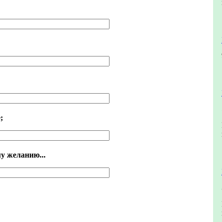
;
му желанию...