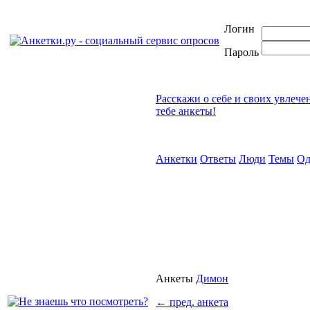
Логин
Пароль
Расскажи о себе и своих увлече
тебе анкеты!
Анкетки
Ответы
Люди
Темы
Од
Анкеты
Димон
←
пред. анкета