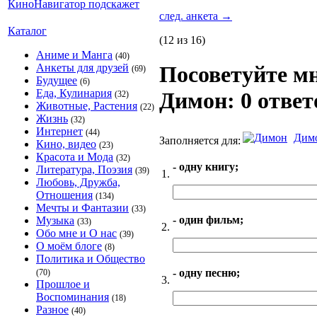
след. анкета
→
Каталог
(12 из 16)
Аниме и Манга
(40)
Анкеты для друзей
Посоветуйте мн
(69)
Будущее
(6)
Еда, Кулинария
Димон: 0 ответ
(32)
Животные, Растения
(22)
Жизнь
(32)
Интернет
(44)
Дим
Заполняется для:
Кино, видео
(23)
Красота и Мода
(32)
- одну книгу;
Литература, Поэзия
(39)
1.
Любовь, Дружба,
Отношения
(134)
Мечты и Фантазии
(33)
- один фильм;
Музыка
(33)
2.
Обо мне и О нас
(39)
О моём блоге
(8)
Политика и Общество
- одну песню;
(70)
3.
Прошлое и
Воспоминания
(18)
Разное
(40)