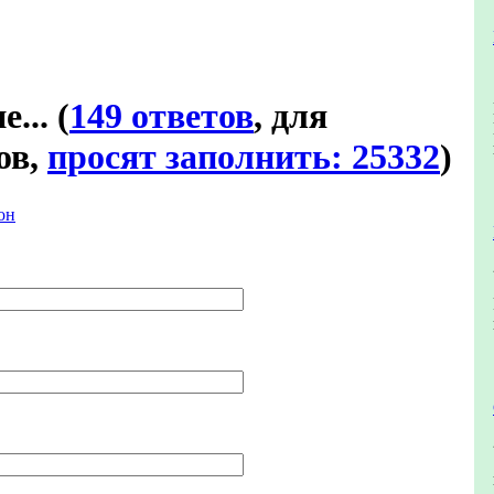
е...
(
149 ответов
, для
ов,
просят заполнить: 25332
)
он