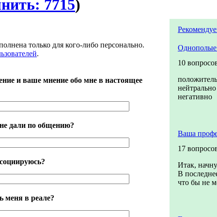
лнить: 7715
)
Рекомендуе
полнена только для кого-либо персонально.
Однополые
льзователей
.
10 вопросо
положител
ение и ваше мнение обо мне в настоящее
нейтрально
негативно
не дали по общению?
Ваша профе
17 вопросо
ассоциируюсь?
Итак, начну
В последнее
что бы не м
ь меня в реале?