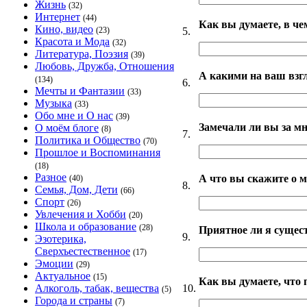
Жизнь
(32)
Интернет
(44)
Как вы думаете, в че
Кино, видео
5.
(23)
Красота и Мода
(32)
Литература, Поэзия
(39)
Любовь, Дружба, Отношения
А какими на ваш взг
(134)
6.
Мечты и Фантазии
(33)
Музыка
(33)
Обо мне и О нас
(39)
Замечали ли вы за мн
О моём блоге
(8)
7.
Политика и Общество
(70)
Прошлое и Воспоминания
(18)
Разное
А что вы скажите о 
(40)
8.
Семья, Дом, Дети
(66)
Спорт
(26)
Увлечения и Хобби
(20)
Школа и образование
(28)
Приятное ли я сущес
9.
Эзотерика,
Сверхъестественное
(17)
Эмоции
(29)
Актуальное
(15)
Как вы думаете, что
10.
Алкоголь, табак, вещества
(5)
Города и страны
(7)