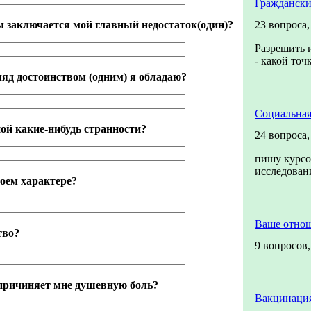
Граждански
м заключается мой главный недостаток(один)?
23 вопроса
Разрешить и
- какой точ
ляд достоинством (одним) я обладаю?
Социальная
ой какие-нибудь странности?
24 вопроса
пишу курсо
исследова
моем характере?
Ваше отно
тво?
9 вопросов
 причиняет мне душевную боль?
Вакцинация