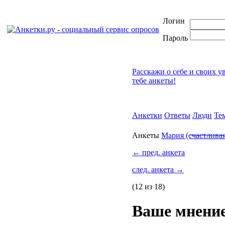
Логин
Пароль
Расскажи о себе и своих у
тебе анкеты!
Анкетки
Ответы
Люди
Те
Анкеты
Мария (c̶ч̶а̶с̶т̶л̶и̶в̶а̶
←
пред. анкета
след. анкета
→
(12 из 18)
Ваше мнение