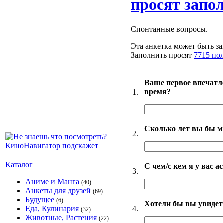
просят запо
Спонтанные вопросы.
Эта анкетка может быть за
Заполнить просят
7715 по
Ваше первое впечатл
время?
1.
Сколько лет вы бы м
2.
Каталог
С чем/с кем я у вас 
3.
Аниме и Манга
(40)
Анкеты для друзей
(69)
Будущее
(6)
Хотели бы вы увидет
4.
Еда, Кулинария
(32)
Животные, Растения
(22)