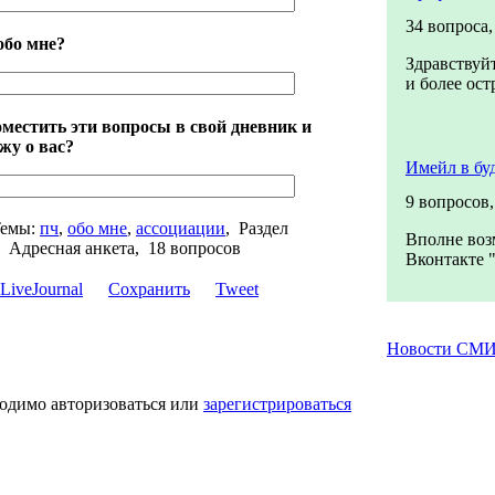
34 вопроса
обо мне?
Здравствуйт
и более ост
местить эти вопросы в свой дневник и
жу о вас?
Имейл в бу
9 вопросов
емы:
пч
,
обо мне
,
ассоциации
,
Раздел
Вполне воз
,
Адресная анкета, 18 вопросов
Вконтакте "
Сохранить
Tweet
Новости СМ
ходимо авторизоваться или
зарегистрироваться