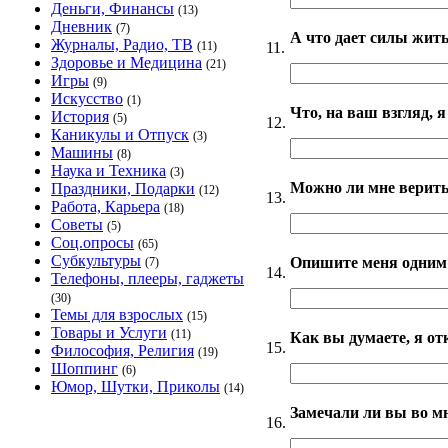
Деньги, Финансы
(13)
Дневник
(7)
А что дает силы жит
Журналы, Радио, ТВ
11.
(11)
Здоровье и Медицина
(21)
Игры
(9)
Искусство
(1)
Что, на ваш взгляд, 
История
(5)
12.
Каникулы и Отпуск
(3)
Машины
(8)
Наука и Техника
(3)
Можно ли мне верить
Праздники, Подарки
(12)
13.
Работа, Карьера
(18)
Советы
(5)
Соц.опросы
(65)
Субкультуры
Опишите меня одним
(7)
14.
Телефоны, плееры, гаджеты
(30)
Темы для взрослых
(15)
Товары и Услуги
(11)
Как вы думаете, я о
15.
Философия, Религия
(19)
Шоппинг
(6)
Юмор, Шутки, Приколы
(14)
Замечали ли вы во мн
16.