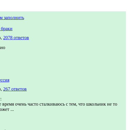
м заполнить
 браки
в,
2078 ответов
ьно
ссия
в,
267 ответов
:
 время очень часто сталкиваюсь с тем, что школьник не то
ожет ...