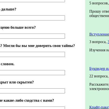
5 вопросов
ь дальше?
Прошу отве
общественно
я ценю больше всего?
Вступление
3 вопроса,
? Могли бы вы мне доверить свои тайны?
Изучения н
 словом.
Букридер и
22 вопроса
ткрыт или скрытен?
Расскажите,
электронном
е какие-либо сходства с вами?
Крафт-паке