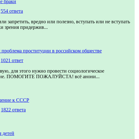
е браки
,
554 ответа
ли запретить, вредно или полезно, вступать или не вступать
ки зрения придержив...
 проблема проституции в российском обществе
,
1021 ответ
вую, для этого нужно провести социологическое
ние. ПОМОГИТЕ ПОЖАЛУЙСТА! всё анони...
шение к СССР
,
1822 ответа
 детей