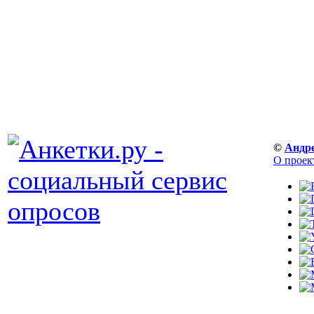
©
Андр
О проек