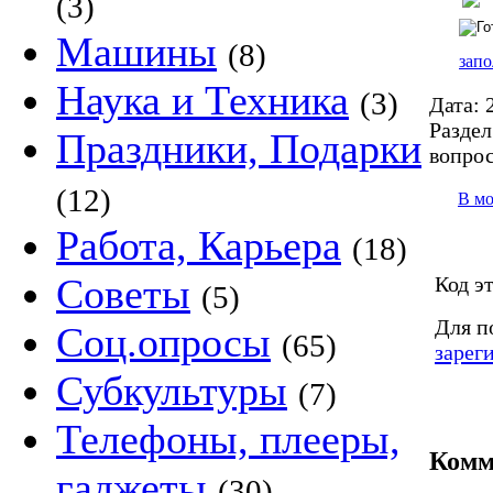
(3)
Машины
(8)
запо
Наука и Техника
(3)
Дата:
2
Раздел
Праздники, Подарки
вопро
(12)
В м
Работа, Карьера
(18)
Советы
Код э
(5)
Для п
Соц.опросы
(65)
зарег
Субкультуры
(7)
Телефоны, плееры,
Комм
гаджеты
(30)