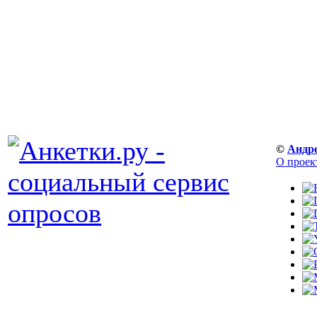
©
Андр
О проек