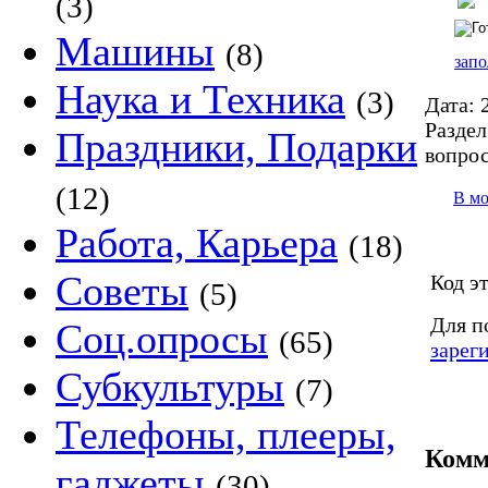
(3)
Машины
(8)
запо
Наука и Техника
(3)
Дата:
2
Раздел
Праздники, Подарки
вопро
(12)
В м
Работа, Карьера
(18)
Советы
Код э
(5)
Для п
Соц.опросы
(65)
зарег
Субкультуры
(7)
Телефоны, плееры,
Комм
гаджеты
(30)