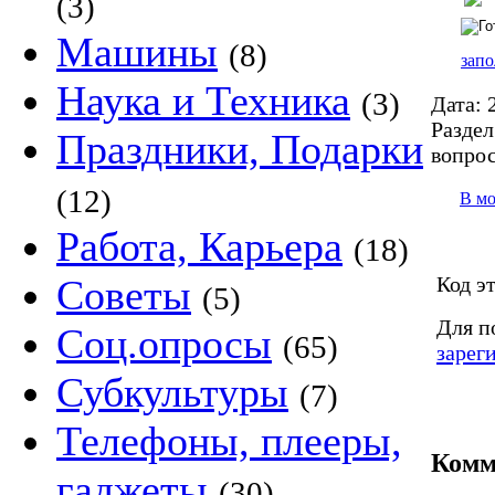
(3)
Машины
(8)
запо
Наука и Техника
(3)
Дата:
2
Раздел
Праздники, Подарки
вопро
(12)
В м
Работа, Карьера
(18)
Код э
Советы
(5)
Для п
Соц.опросы
(65)
зарег
Субкультуры
(7)
Телефоны, плееры,
Комм
гаджеты
(30)