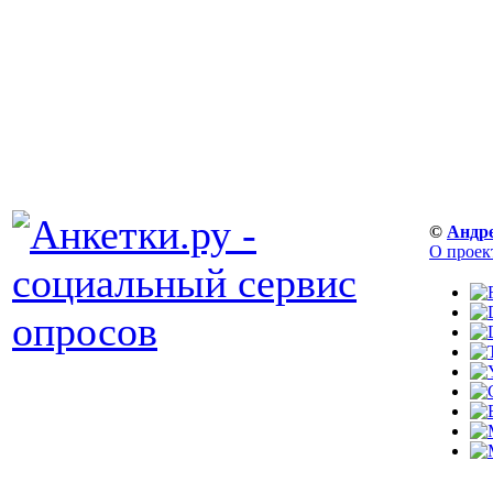
©
Андр
О проек