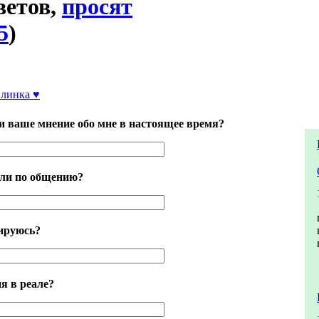
ветов,
просят
5
)
линка ♥
и ваше мнение обо мне в настоящее время?
али по общению?
иируюсь?
я в реале?