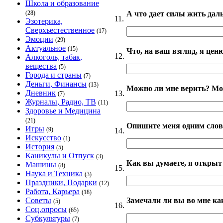
Школа и образование
А что дает силы жить дал
(28)
11.
Эзотерика,
Сверхъестественное
(17)
Эмоции
(29)
Актуальное
(15)
Что, на ваш взгляд, я цен
12.
Алкоголь, табак,
вещества
(5)
Города и страны
(7)
Деньги, Финансы
(13)
Можно ли мне верить? Мо
Дневник
13.
(7)
Журналы, Радио, ТВ
(11)
Здоровье и Медицина
(21)
Опишите меня одним слов
Игры
(9)
14.
Искусство
(1)
История
(5)
Каникулы и Отпуск
(3)
Как вы думаете, я открыт
Машины
(8)
15.
Наука и Техника
(3)
Праздники, Подарки
(12)
Работа, Карьера
(18)
Замечали ли вы во мне как
Советы
(5)
16.
Соц.опросы
(65)
Субкультуры
(7)