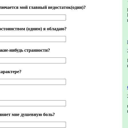
ключается мой главный недостаток(один)?
остоинством (одним) я обладаю?
акие-нибудь странности?
характере?
иняет мне душевную боль?