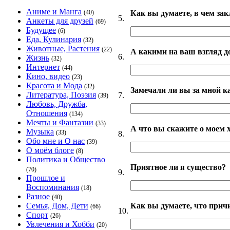
Аниме и Манга
Как вы думаете, в чем за
(40)
5.
Анкеты для друзей
(69)
Будущее
(6)
Еда, Кулинария
(32)
Животные, Растения
(22)
А какими на ваш взгляд д
6.
Жизнь
(32)
Интернет
(44)
Кино, видео
(23)
Красота и Мода
(32)
Замечали ли вы за мной к
Литература, Поэзия
7.
(39)
Любовь, Дружба,
Отношения
(134)
Мечты и Фантазии
(33)
А что вы скажите о моем 
Музыка
(33)
8.
Обо мне и О нас
(39)
О моём блоге
(8)
Политика и Общество
Приятное ли я существо?
(70)
9.
Прошлое и
Воспоминания
(18)
Разное
(40)
Как вы думаете, что прич
Семья, Дом, Дети
(66)
10.
Спорт
(26)
Увлечения и Хобби
(20)