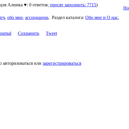
 для Алинка ♥: 0 ответов,
просят заполнить: 7715
)
Но
пч
,
обо мне
,
ассоциации
,
Раздел каталога:
Обо мне и О нас
,
Сохранить
Tweet
о авторизоваться или
зарегистрироваться