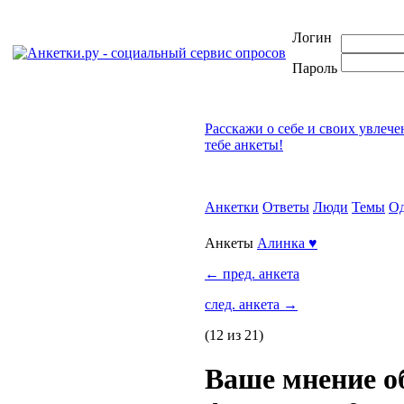
Логин
Пароль
Расскажи о себе и своих увлеч
тебе анкеты!
Анкетки
Ответы
Люди
Темы
Од
Анкеты
Алинка ♥
←
пред. анкета
след. анкета
→
(12 из 21)
Ваше мнение о