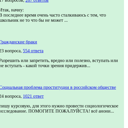
17 вопросов,
267 ответов
Итак, начну:
В последнее время очень часто сталкиваюсь с тем, что
школьник не то что бы не может ...
Гражданские браки
23 вопроса,
554 ответа
Разрешить или запретить, вредно или полезно, вступать или
не вступать - какой точки зрения придержив...
Социальная проблема проституции в российском обществе
24 вопроса,
1021 ответ
пишу курсовую, для этого нужно провести социологическое
исследование. ПОМОГИТЕ ПОЖАЛУЙСТА! всё анони...