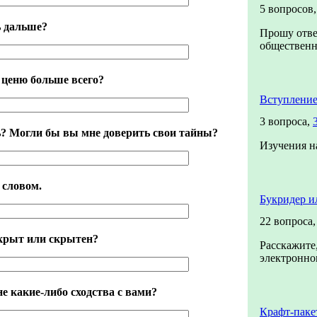
5 вопросов
ь дальше?
Прошу отве
общественно
я ценю больше всего?
Вступление
3 вопроса,
? Могли бы вы мне доверить свои тайны?
Изучения н
 словом.
Букридер и
22 вопроса
ткрыт или скрытен?
Расскажите,
электронном
е какие-либо сходства с вами?
Крафт-паке