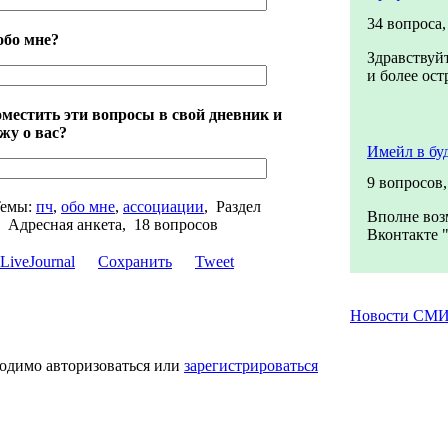
34 вопроса
обо мне?
Здравствуйт
и более ост
местить эти вопросы в свой дневник и
жу о вас?
Имейл в бу
9 вопросов
емы:
пч
,
обо мне
,
ассоциации
,
Раздел
Вполне воз
,
Адресная анкета, 18 вопросов
Вконтакте "
Сохранить
Tweet
Новости СМ
ходимо авторизоваться или
зарегистрироваться