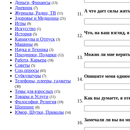
Деньги, Финансы
(13)
Дневник
(7)
А что дает силы жит
Журналы, Радио, ТВ
11.
(11)
Здоровье и Медицина
(21)
Игры
(9)
Искусство
(1)
Что, на ваш взгляд, 
История
(5)
12.
Каникулы и Отпуск
(3)
Машины
(8)
Наука и Техника
(3)
Можно ли мне верить
Праздники, Подарки
(12)
13.
Работа, Карьера
(18)
Советы
(5)
Соц.опросы
(65)
Субкультуры
Опишите меня одним
(7)
14.
Телефоны, плееры, гаджеты
(30)
Темы для взрослых
(15)
Товары и Услуги
(11)
Как вы думаете, я о
15.
Философия, Религия
(19)
Шоппинг
(6)
Юмор, Шутки, Приколы
(14)
Замечали ли вы во мн
16.