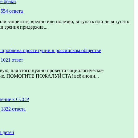
е браки
,
554 ответа
ли запретить, вредно или полезно, вступать или не вступать
ки зрения придержив...
 проблема проституции в российском обществе
,
1021 ответ
вую, для этого нужно провести социологическое
ние. ПОМОГИТЕ ПОЖАЛУЙСТА! всё анони...
шение к СССР
,
1822 ответа
 детей