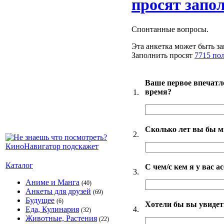
просят запо
Спонтанные вопросы.
Эта анкетка может быть за
Заполнить просят
7715 по
Ваше первое впечатл
время?
1.
Сколько лет вы бы м
2.
Каталог
С чем/с кем я у вас 
3.
Аниме и Манга
(40)
Анкеты для друзей
(69)
Будущее
(6)
Хотели бы вы увидет
4.
Еда, Кулинария
(32)
Животные, Растения
(22)