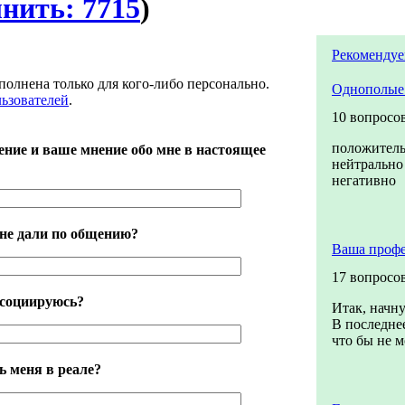
лнить: 7715
)
Рекомендуе
полнена только для кого-либо персонально.
Однополые
льзователей
.
10 вопросо
положител
ение и ваше мнение обо мне в настоящее
нейтрально
негативно
не дали по общению?
Ваша профе
17 вопросо
ассоциируюсь?
Итак, начну
В последнее
что бы не м
ь меня в реале?