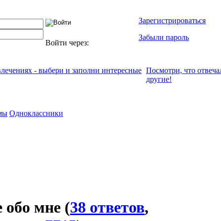
Зарегистрироваться
Забыли пароль
Войти через:
влечениях - выбери и заполни интересные
Посмотри, что отвeча
другие!
мы
Одноклассники
 обо мне
(
38 ответов
,