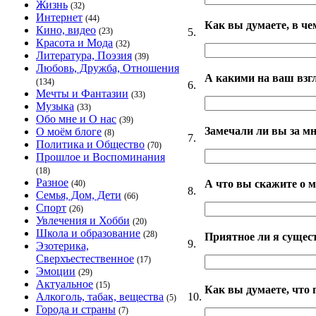
Жизнь
(32)
Интернет
(44)
Как вы думаете, в че
Кино, видео
5.
(23)
Красота и Мода
(32)
Литература, Поэзия
(39)
Любовь, Дружба, Отношения
А какими на ваш взг
(134)
6.
Мечты и Фантазии
(33)
Музыка
(33)
Обо мне и О нас
(39)
Замечали ли вы за мн
О моём блоге
(8)
7.
Политика и Общество
(70)
Прошлое и Воспоминания
(18)
Разное
А что вы скажите о 
(40)
8.
Семья, Дом, Дети
(66)
Спорт
(26)
Увлечения и Хобби
(20)
Школа и образование
(28)
Приятное ли я сущес
9.
Эзотерика,
Сверхъестественное
(17)
Эмоции
(29)
Актуальное
(15)
Как вы думаете, что
10.
Алкоголь, табак, вещества
(5)
Города и страны
(7)