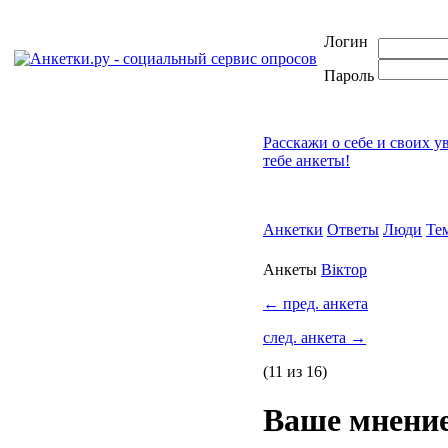
Логин
Пароль
Расскажи о себе и своих у
тебе анкеты!
Анкетки
Ответы
Люди
Те
Анкеты
Віктор
←
пред. анкета
след. анкета
→
(11 из 16)
Ваше мнение