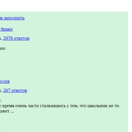
м заполнить
 браки
в,
2078 ответов
ьно
ссия
в,
267 ответов
:
 время очень часто сталкиваюсь с тем, что школьник не то
ожет ...