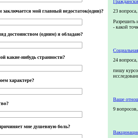
Граждански
м заключается мой главный недостаток(один)?
23 вопроса
Разрешить и
- какой точ
ляд достоинством (одним) я обладаю?
Социальная
ой какие-нибудь странности?
24 вопроса
пишу курсо
исследова
моем характере?
Ваше отно
тво?
9 вопросов
 причиняет мне душевную боль?
Вакцинация