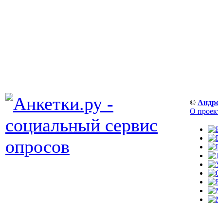
©
Андр
О проек