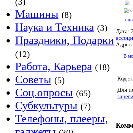
(3)
Машины
(8)
запо
Наука и Техника
(3)
Дата:
2
Праздники, Подарки
ассоц
Адресн
(12)
В м
Работа, Карьера
(18)
Советы
Код э
(5)
Соц.опросы
Для п
(65)
зарег
Субкультуры
(7)
Телефоны, плееры,
Комм
гаджеты
(30)