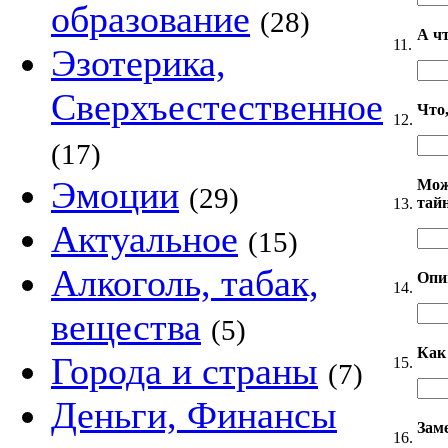
образование
(28)
А ч
11.
Эзотерика,
Сверхъестественное
Что,
12.
(17)
Эмоции
Мож
(29)
тай
13.
Актуальное
(15)
Алкоголь, табак,
Опи
14.
вещества
(5)
Как
Города и страны
15.
(7)
Деньги, Финансы
Зам
16.