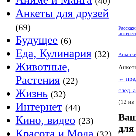
(40)
Анкеты для друзей
(69)
Расскаж
интерес
Будущее
(6)
Еда, Кулинария
(32)
Анкетк
Животные,
Анке
Растения
←
пред
(22)
Жизнь
след. 
(32)
(12 из
Интернет
(44)
Ваш
Кино, видео
(23)
для
Красота и Мода
(32)