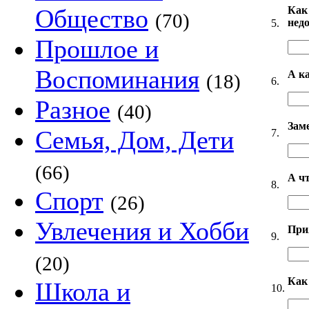
Как
Общество
(70)
нед
5.
Прошлое и
Воспоминания
А к
(18)
6.
Разное
(40)
Зам
Семья, Дом, Дети
7.
(66)
А ч
8.
Спорт
(26)
Увлечения и Хобби
При
9.
(20)
Как
Школа и
10.