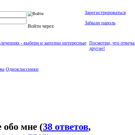
Зарегистрироваться
Забыли пароль
Войти через:
влечениях - выбери и заполни интересные
Посмотри, что отвeча
другие!
мы
Одноклассники
 обо мне
(
38 ответов
,