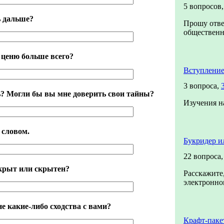
5 вопросов
ь дальше?
Прошу отве
общественно
я ценю больше всего?
Вступление
3 вопроса,
? Могли бы вы мне доверить свои тайны?
Изучения н
 словом.
Букридер и
22 вопроса
ткрыт или скрытен?
Расскажите,
электронном
е какие-либо сходства с вами?
Крафт-паке