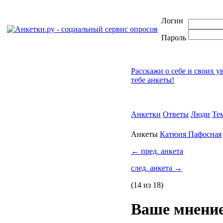
Логин
Пароль
Расскажи о себе и своих у
тебе анкеты!
Анкетки
Ответы
Люди
Те
Анкеты
Катюня Пафосная
←
пред. анкета
след. анкета
→
(14 из 18)
Ваше мнение