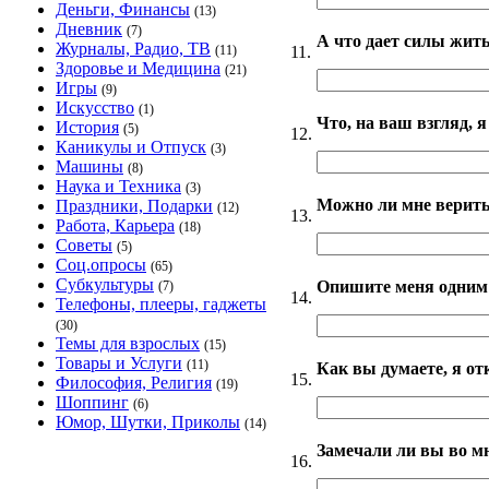
Деньги, Финансы
(13)
Дневник
(7)
А что дает силы жит
Журналы, Радио, ТВ
11.
(11)
Здоровье и Медицина
(21)
Игры
(9)
Искусство
(1)
Что, на ваш взгляд, 
История
(5)
12.
Каникулы и Отпуск
(3)
Машины
(8)
Наука и Техника
(3)
Можно ли мне верить
Праздники, Подарки
(12)
13.
Работа, Карьера
(18)
Советы
(5)
Соц.опросы
(65)
Субкультуры
Опишите меня одним
(7)
14.
Телефоны, плееры, гаджеты
(30)
Темы для взрослых
(15)
Товары и Услуги
(11)
Как вы думаете, я о
15.
Философия, Религия
(19)
Шоппинг
(6)
Юмор, Шутки, Приколы
(14)
Замечали ли вы во мн
16.