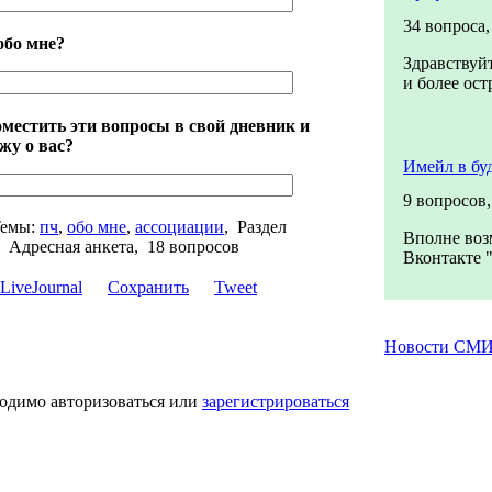
34 вопроса
обо мне?
Здравствуйт
и более ост
местить эти вопросы в свой дневник и
жу о вас?
Имейл в бу
9 вопросов
емы:
пч
,
обо мне
,
ассоциации
,
Раздел
Вполне воз
,
Адресная анкета, 18 вопросов
Вконтакте "
Сохранить
Tweet
Новости СМ
ходимо авторизоваться или
зарегистрироваться