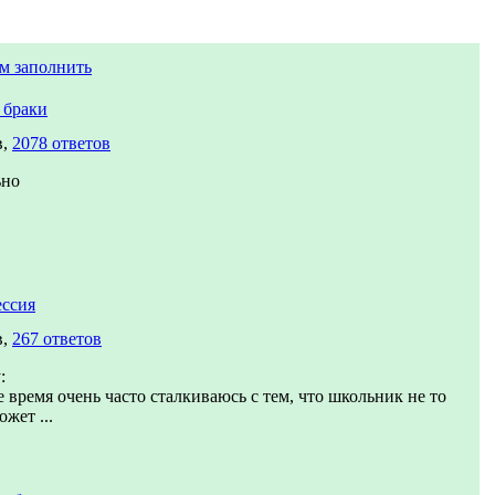
м заполнить
 браки
в,
2078 ответов
ьно
ссия
в,
267 ответов
:
 время очень часто сталкиваюсь с тем, что школьник не то
ожет ...