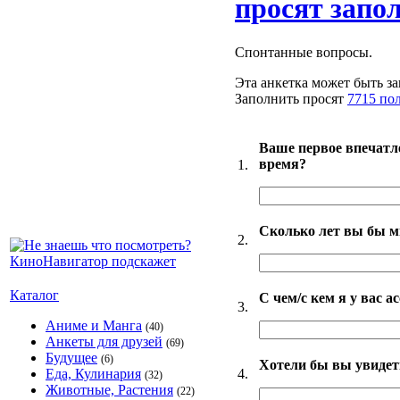
просят запо
Спонтанные вопросы.
Эта анкетка может быть за
Заполнить просят
7715 по
Ваше первое впечатл
время?
1.
Сколько лет вы бы м
2.
Каталог
С чем/с кем я у вас 
3.
Аниме и Манга
(40)
Анкеты для друзей
(69)
Будущее
(6)
Хотели бы вы увидет
4.
Еда, Кулинария
(32)
Животные, Растения
(22)