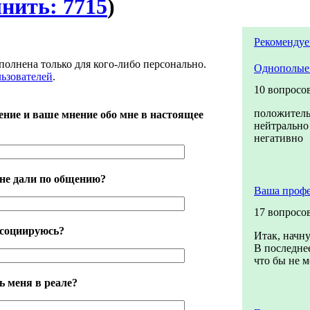
лнить: 7715
)
Рекомендуе
полнена только для кого-либо персонально.
Однополые
льзователей
.
10 вопросо
положител
ение и ваше мнение обо мне в настоящее
нейтрально
негативно
не дали по общению?
Ваша профе
17 вопросо
ассоциируюсь?
Итак, начну
В последнее
что бы не м
ь меня в реале?