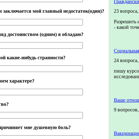
Граждански
м заключается мой главный недостаток(один)?
23 вопроса
Разрешить и
- какой точ
ляд достоинством (одним) я обладаю?
Социальная
ой какие-нибудь странности?
24 вопроса
пишу курсо
исследова
моем характере?
Ваше отно
тво?
9 вопросов
 причиняет мне душевную боль?
Вакцинация