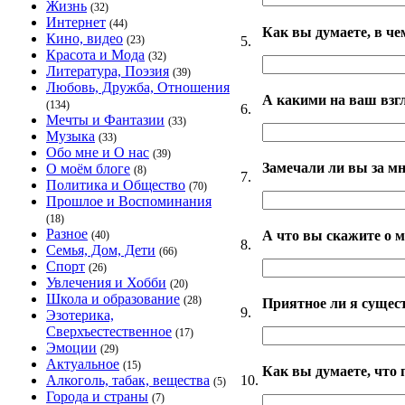
Жизнь
(32)
Интернет
(44)
Как вы думаете, в че
Кино, видео
5.
(23)
Красота и Мода
(32)
Литература, Поэзия
(39)
Любовь, Дружба, Отношения
А какими на ваш взг
(134)
6.
Мечты и Фантазии
(33)
Музыка
(33)
Обо мне и О нас
(39)
Замечали ли вы за мн
О моём блоге
(8)
7.
Политика и Общество
(70)
Прошлое и Воспоминания
(18)
Разное
А что вы скажите о 
(40)
8.
Семья, Дом, Дети
(66)
Спорт
(26)
Увлечения и Хобби
(20)
Школа и образование
(28)
Приятное ли я сущес
9.
Эзотерика,
Сверхъестественное
(17)
Эмоции
(29)
Актуальное
(15)
Как вы думаете, что
10.
Алкоголь, табак, вещества
(5)
Города и страны
(7)