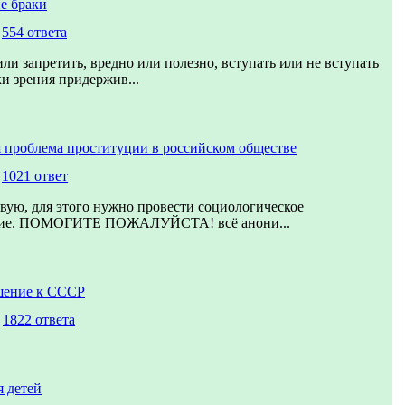
е браки
,
554 ответа
ли запретить, вредно или полезно, вступать или не вступать
ки зрения придержив...
 проблема проституции в российском обществе
,
1021 ответ
вую, для этого нужно провести социологическое
ние. ПОМОГИТЕ ПОЖАЛУЙСТА! всё анони...
шение к СССР
,
1822 ответа
 детей