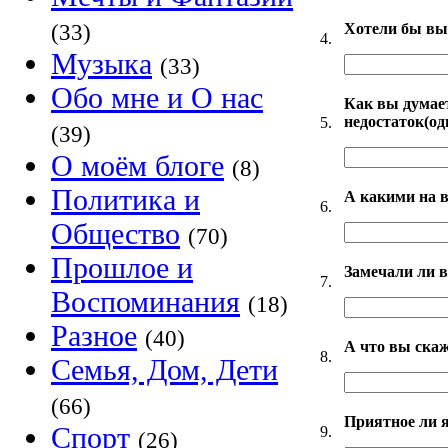
Хотели бы вы 
(33)
4.
Музыка
(33)
Обо мне и О нас
Как вы думает
недостаток(од
5.
(39)
О моём блоге
(8)
Политика и
А какими на в
6.
Общество
(70)
Прошлое и
Замечали ли в
7.
Воспоминания
(18)
Разное
(40)
А что вы скаж
8.
Семья, Дом, Дети
(66)
Приятное ли 
Спорт
9.
(26)