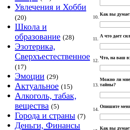
Увлечения и Хобби
Как вы думае
(20)
10.
Школа и
образование
А что дает с
(28)
11.
Эзотерика,
Сверхъестественное
Что, на ваш в
12.
(17)
Эмоции
(29)
Можно ли мне
Актуальное
тайны?
13.
(15)
Алкоголь, табак,
вещества
(5)
Опишите меня
14.
Города и страны
(7)
Деньги, Финансы
Как вы думае