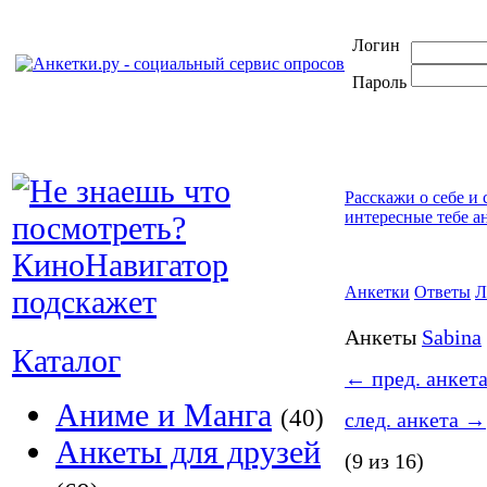
Логин
Пароль
Расскажи о себе и
интересные тебе а
Анкетки
Ответы
Л
Анкеты
Sabina
Каталог
←
пред. анкет
Аниме и Манга
(40)
след. анкета
→
Анкеты для друзей
(9 из 16)