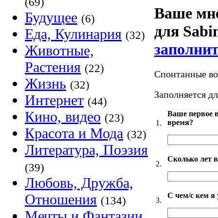
(69)
Ваше мн
Будущее
(6)
для Sabi
Еда, Кулинария
(32)
заполнит
Животные,
Растения
(22)
Спонтанные во
Жизнь
(32)
Заполняется дл
Интернет
(44)
Кино, видео
Ваше первое в
(23)
время?
1.
Красота и Мода
(32)
Литература, Поэзия
Сколько лет 
2.
(39)
Любовь, Дружба,
С чем/с кем я
Отношения
(134)
3.
Мечты и Фантазии