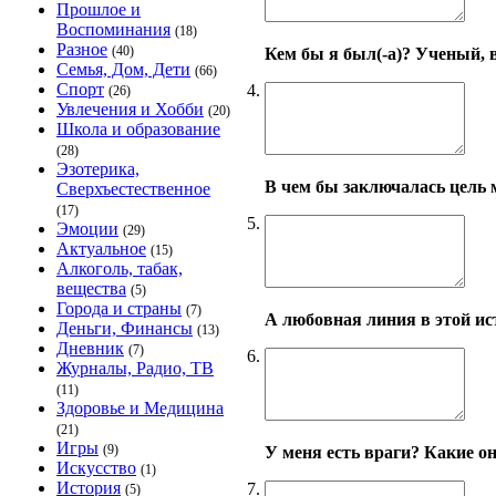
Прошлое и
Воспоминания
(18)
Разное
(40)
Кем бы я был(-а)? Ученый, 
Семья, Дом, Дети
(66)
Спорт
4.
(26)
Увлечения и Хобби
(20)
Школа и образование
(28)
Эзотерика,
В чем бы заключалась цель 
Сверхъестественное
(17)
5.
Эмоции
(29)
Актуальное
(15)
Алкоголь, табак,
вещества
(5)
Города и страны
(7)
А любовная линия в этой ис
Деньги, Финансы
(13)
Дневник
(7)
6.
Журналы, Радио, ТВ
(11)
Здоровье и Медицина
(21)
Игры
(9)
У меня есть враги? Какие о
Искусство
(1)
История
7.
(5)