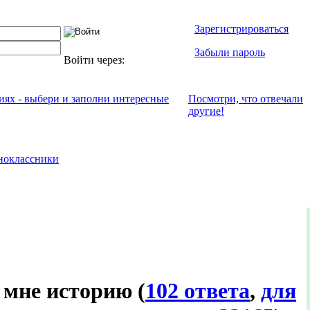
Зарегистрироваться
Забыли пароль
Войти через:
ниях - выбери и заполни интересные
Посмотри, что отвeчали
другие!
ноклассники
о мне историю
(
102 ответа
,
для