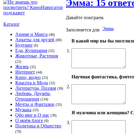
Эмма: 15 ответ
Давайте поиграем.
Каталог
Эмма
Заполняется для:
Аниме и Манга
(40)
Анкеты для друзей
(69)
В какой мир вы бы поселил
Будущее
(6)
Еда, Кулинария
1.
(32)
Животные, Растения
(22)
Жизнь
(32)
Интернет
(44)
Научная фантастика, фэнтези
Кино, видео
(23)
Красота и Мода
(32)
2.
Литература, Поэзия
(39)
Любовь, Дружба,
Отношения
(134)
Мечты и Фантазии
(33)
Музыка
(33)
Я мужчина или женщина? С
Обо мне и О нас
(39)
О моём блоге
(8)
3.
Политика и Общество
(70)