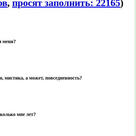
ов
,
просят заполнить: 22165
)
и меня?
, мистика, а может, повседневность?
колько мне лет?