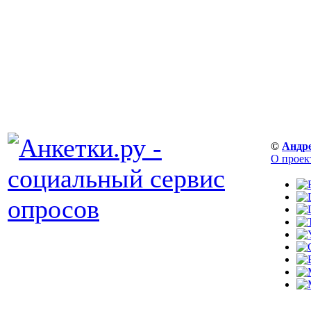
©
Андр
О проек