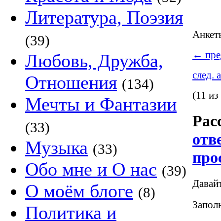
Литература, Поэзия
Анке
(39)
←
пре
Любовь, Дружба,
след. 
Отношения
(134)
(11 из
Мечты и Фантазии
Рас
(33)
отв
Музыка
(33)
про
Обо мне и О нас
(39)
Давай
О моём блоге
(8)
Заполн
Политика и