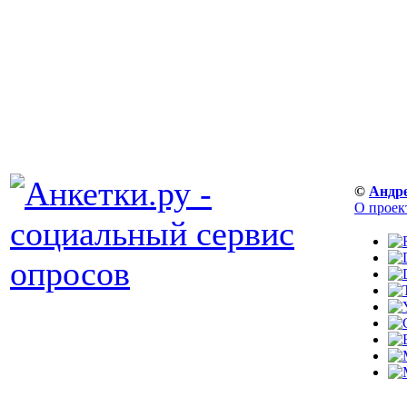
©
Андр
О проек