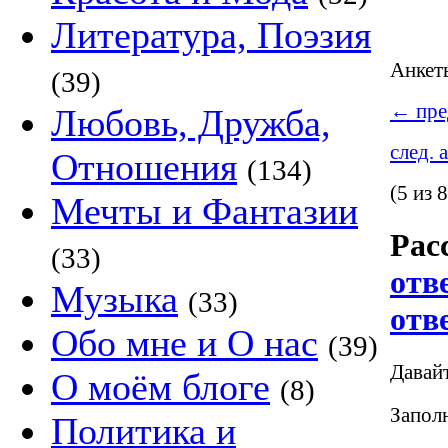
Литература, Поэзия
Анке
(39)
←
пре
Любовь, Дружба,
след. 
Отношения
(134)
(5 из 8
Мечты и Фантазии
Рас
(33)
отв
Музыка
(33)
отв
Обо мне и О нас
(39)
Давай
О моём блоге
(8)
Заполн
Политика и