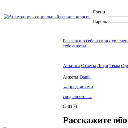
Логин
Пароль
Расскажи о себе и своих увлече
тебе анкеты!
Анкетки
Ответы
Люди
Темы
Од
Анкеты
Daniil
←
пред. анкета
след. анкета
→
(3 из 7)
Расскажите об