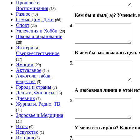
Прошлое и
Воспоминания
(18)
Разное
(40)
Кем бы я был(-а)? Ученый, 
Семья, Дом, Дети
(66)
Спорт
4.
(26)
Увлечения и Хобби
(20)
Школа и образование
(28)
Эзотерика,
В чем бы заключалась цель 
Сверхъестественное
(17)
5.
Эмоции
(29)
Актуальное
(15)
Алкоголь, табак,
вещества
(5)
Города и страны
(7)
А любовная линия в этой ис
Деньги, Финансы
(13)
Дневник
(7)
6.
Журналы, Радио, ТВ
(11)
Здоровье и Медицина
(21)
Игры
(9)
У меня есть враги? Какие о
Искусство
(1)
История
7.
(5)