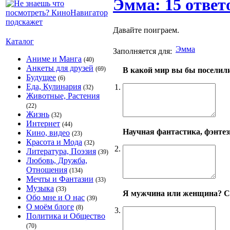
Эмма: 15 ответ
Давайте поиграем.
Каталог
Эмма
Заполняется для:
Аниме и Манга
(40)
Анкеты для друзей
(69)
В какой мир вы бы поселил
Будущее
(6)
Еда, Кулинария
1.
(32)
Животные, Растения
(22)
Жизнь
(32)
Интернет
(44)
Научная фантастика, фэнтези
Кино, видео
(23)
Красота и Мода
(32)
2.
Литература, Поэзия
(39)
Любовь, Дружба,
Отношения
(134)
Мечты и Фантазии
(33)
Музыка
(33)
Я мужчина или женщина? С
Обо мне и О нас
(39)
О моём блоге
(8)
3.
Политика и Общество
(70)