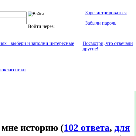
Зарегистрироваться
Забыли пароль
Войти через:
ниях - выбери и заполни интересные
Посмотри, что отвeчали
другие!
ноклассники
о мне историю
(
102 ответа
,
для