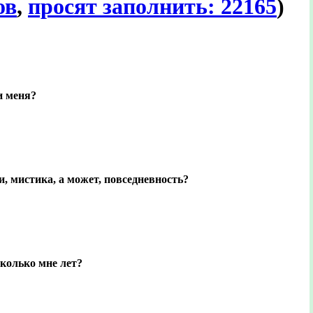
ов
,
просят заполнить: 22165
)
и меня?
, мистика, а может, повседневность?
колько мне лет?