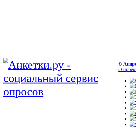
©
Андр
О проек