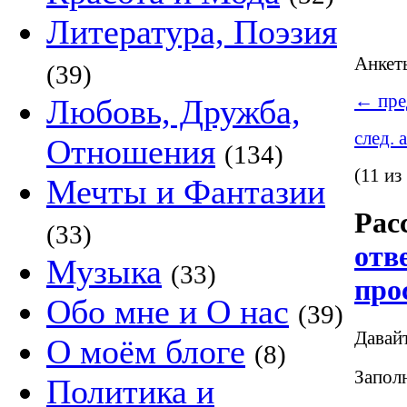
Литература, Поэзия
Анке
(39)
←
пре
Любовь, Дружба,
след. 
Отношения
(134)
(11 из
Мечты и Фантазии
Рас
(33)
отв
Музыка
(33)
про
Обо мне и О нас
(39)
Давай
О моём блоге
(8)
Заполн
Политика и