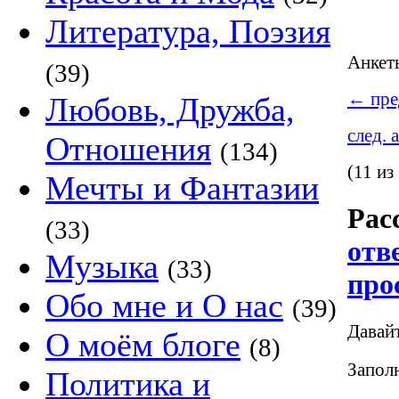
Литература, Поэзия
Анке
(39)
←
пре
Любовь, Дружба,
след. 
Отношения
(134)
(11 из
Мечты и Фантазии
Рас
(33)
отв
Музыка
(33)
про
Обо мне и О нас
(39)
Давай
О моём блоге
(8)
Заполн
Политика и