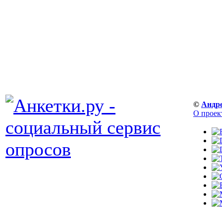
©
Андр
О проек