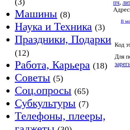
(3)
пч
,
ли
Адрес
Машины
(8)
В м
Наука и Техника
(3)
Праздники, Подарки
Код э
(12)
Для п
Работа, Карьера
зарег
(18)
Советы
(5)
Соц.опросы
(65)
Субкультуры
(7)
Телефоны, плееры,
гаджеты
(30)