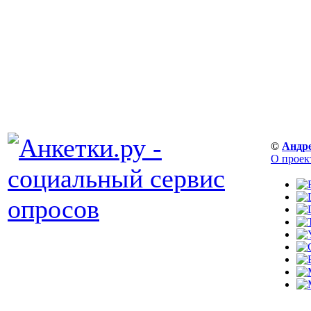
©
Андр
О проек