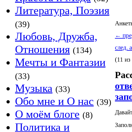
Литература, Поэзия
(39)
Анке
Любовь, Дружба,
←
пре
Отношения
след. 
(134)
Мечты и Фантазии
(11 из
Рас
(33)
отв
Музыка
(33)
зап
Обо мне и О нас
(39)
О моём блоге
Давай
(8)
Политика и
Заполн