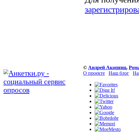
зарегистриров
©
Андрей Акопянц
,
Ром
О проекте
Наш блог
На