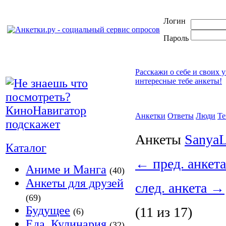
Логин
Пароль
Расскажи о себе и своих 
интересные тебе анкеты!
Анкетки
Ответы
Люди
Т
Анкеты
SanyaL
Каталог
←
пред. анкета
Аниме и Манга
(40)
Анкеты для друзей
след. анкета
→
(69)
Будущее
(11 из 17)
(6)
Еда, Кулинария
(32)