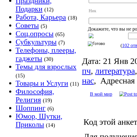
Праздники,
Подарки
(12)
Ник
Работа, Карьера
(18)
Советы
(5)
Докажите, что вы не р
Соц.опросы
(65)
Субкультуры
(7)
(
102 от
Телефоны, плееры,
гаджеты
(30)
Дата:
21 Янв 2
Темы для взрослых
пч
,
литература
(15)
нас
,
Адресная 
Товары и Услуги
(11)
Философия,
В мой мир
Религия
(19)
Шоппинг
(6)
Юмор, Шутки,
Код этой анкет
Приколы
(14)
Для получения