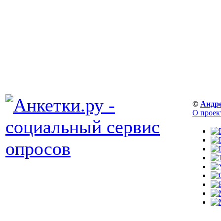
©
Андр
О проек