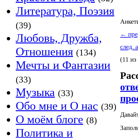
Литература, Поэзия
Анке
(39)
←
пре
Любовь, Дружба,
след. 
Отношения
(134)
(11 из
Мечты и Фантазии
Рас
(33)
отв
Музыка
(33)
про
Обо мне и О нас
(39)
Давай
О моём блоге
(8)
Заполн
Политика и