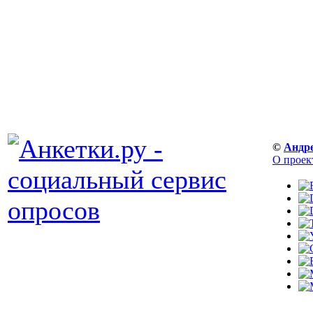
©
Андр
О проек