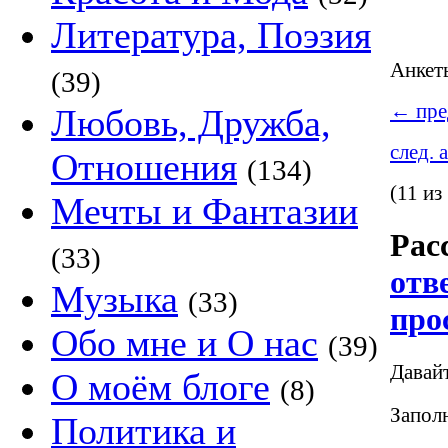
Литература, Поэзия
Анке
(39)
←
пре
Любовь, Дружба,
след. 
Отношения
(134)
(11 из
Мечты и Фантазии
Рас
(33)
отв
Музыка
(33)
про
Обо мне и О нас
(39)
Давай
О моём блоге
(8)
Заполн
Политика и