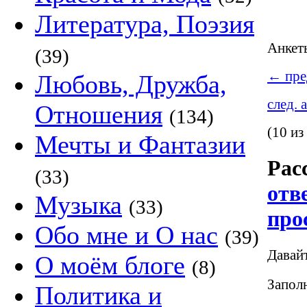
Литература, Поэзия
Анке
(39)
←
пре
Любовь, Дружба,
след. 
Отношения
(134)
(10 из
Мечты и Фантазии
Рас
(33)
отв
Музыка
(33)
про
Обо мне и О нас
(39)
Давай
О моём блоге
(8)
Заполн
Политика и