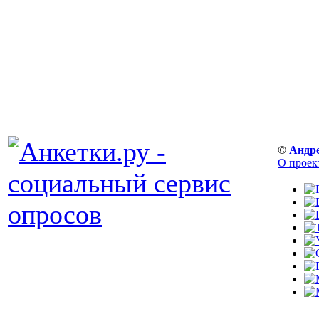
©
Андр
О проек