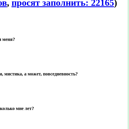
ов
,
просят заполнить: 22165
)
и меня?
, мистика, а может, повседневность?
колько мне лет?