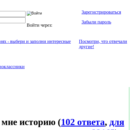
Зарегистрироваться
Забыли пароль
Войти через:
ниях - выбери и заполни интересные
Посмотри, что отвeчали
другие!
ноклассники
о мне историю
(
102 ответа
,
для