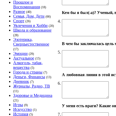
Прошлое и
Воспоминания
(18)
Разное
(40)
Кем бы я был(-а)? Ученый, 
Семья, Дом, Дети
(66)
Спорт
4.
(26)
Увлечения и Хобби
(20)
Школа и образование
(28)
Эзотерика,
В чем бы заключалась цель 
Сверхъестественное
(17)
5.
Эмоции
(29)
Актуальное
(15)
Алкоголь, табак,
вещества
(5)
Города и страны
(7)
А любовная линия в этой ис
Деньги, Финансы
(13)
Дневник
(7)
6.
Журналы, Радио, ТВ
(11)
Здоровье и Медицина
(21)
Игры
(9)
У меня есть враги? Какие о
Искусство
(1)
История
7.
(5)