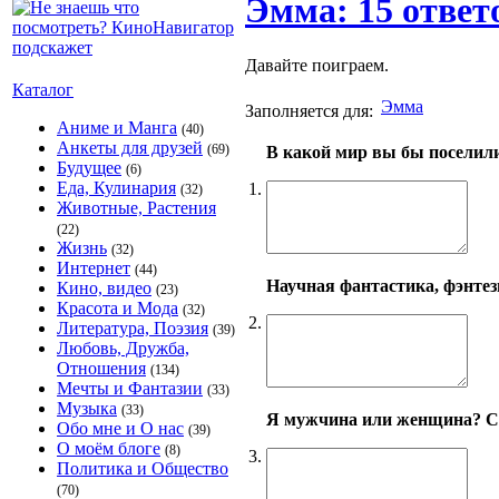
Эмма: 15 ответ
Давайте поиграем.
Каталог
Эмма
Заполняется для:
Аниме и Манга
(40)
Анкеты для друзей
(69)
В какой мир вы бы поселил
Будущее
(6)
Еда, Кулинария
1.
(32)
Животные, Растения
(22)
Жизнь
(32)
Интернет
(44)
Научная фантастика, фэнтези
Кино, видео
(23)
Красота и Мода
(32)
2.
Литература, Поэзия
(39)
Любовь, Дружба,
Отношения
(134)
Мечты и Фантазии
(33)
Музыка
(33)
Я мужчина или женщина? С
Обо мне и О нас
(39)
О моём блоге
(8)
3.
Политика и Общество
(70)