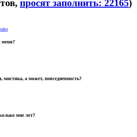
етов,
просят заполнить: 22165
)
nder
и меня?
, мистика, а может, повседневность?
олько мне лет?