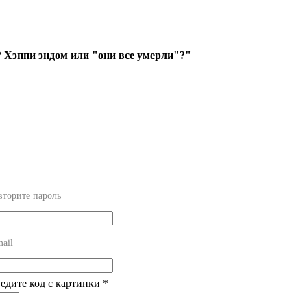
? Хэппи эндом или "они все умерли"?"
вторите пароль
ail
ведите код с картинки
*