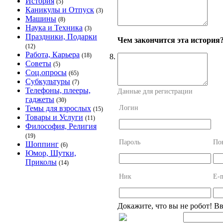
История
(5)
Каникулы и Отпуск
(3)
Машины
(8)
Наука и Техника
(3)
Праздники, Подарки
Чем закончится эта история
(12)
Работа, Карьера
(18)
8.
Советы
(5)
Соц.опросы
(65)
Субкультуры
(7)
Телефоны, плееры,
Данные для регистрации
гаджеты
(30)
Логин
Темы для взрослых
(15)
Товары и Услуги
(11)
Философия, Религия
(19)
Пароль
По
Шоппинг
(6)
Юмор, Шутки,
Приколы
(14)
Ник
E-m
Докажите, что вы не робот! В