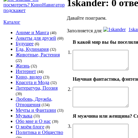
1skander: 0 отв
Давайте поиграем.
Каталог
1ska
Заполняется для:
Аниме и Манга
(40)
Анкеты для друзей
(69)
В какой мир вы бы поселил
Будущее
(6)
Еда, Кулинария
(32)
1.
Животные, Растения
(22)
Жизнь
(32)
Интернет
(44)
Кино, видео
(23)
Научная фантастика, фэнтези
Красота и Мода
(32)
Литература, Поэзия
2.
(39)
Любовь, Дружба,
Отношения
(134)
Мечты и Фантазии
(33)
Музыка
Я мужчина или женщина? Ск
(33)
Обо мне и О нас
(39)
3.
О моём блоге
(8)
Политика и Общество