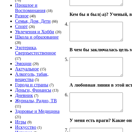
(70)
Прошлое и
Воспоминания
(18)
Кем бы я был(-а)? Ученый, в
Разное
(40)
Семья, Дом, Дети
(66)
4.
Спорт
(26)
Увлечения и Хобби
(20)
Школа и образование
(28)
Эзотерика,
В чем бы заключалась цель 
Сверхъестественное
(17)
5.
Эмоции
(29)
Актуальное
(15)
Алкоголь, табак,
вещества
(5)
Города и страны
А любовная линия в этой ист
(7)
Деньги, Финансы
(13)
6.
Дневник
(7)
Журналы, Радио, ТВ
(11)
Здоровье и Медицина
(21)
У меня есть враги? Какие он
Игры
(9)
Искусство
(1)
7.