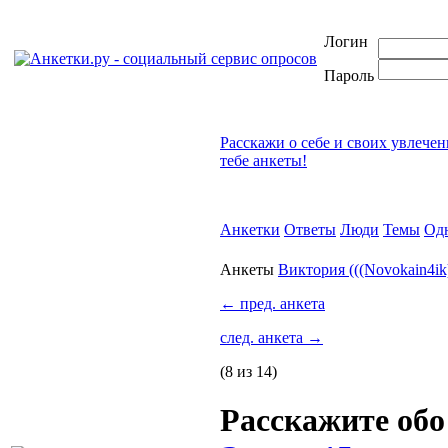
Логин
Пароль
Расскажи о себе и своих увлече
тебе анкеты!
Анкетки
Ответы
Люди
Темы
Од
Анкеты
Виктория (((Novokain4ik)
←
пред. анкета
след. анкета
→
(8 из 14)
Расскажите об