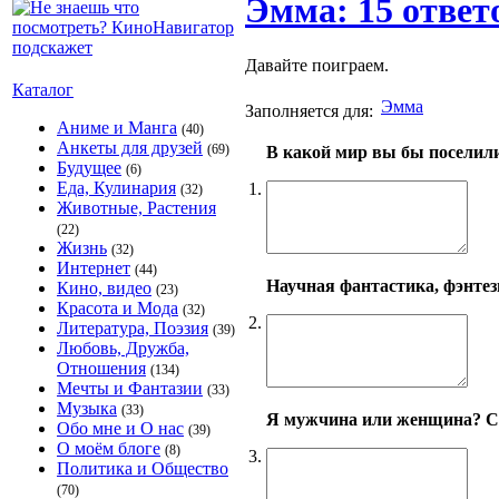
Эмма: 15 ответ
Давайте поиграем.
Каталог
Эмма
Заполняется для:
Аниме и Манга
(40)
Анкеты для друзей
(69)
В какой мир вы бы поселил
Будущее
(6)
Еда, Кулинария
1.
(32)
Животные, Растения
(22)
Жизнь
(32)
Интернет
(44)
Научная фантастика, фэнтези
Кино, видео
(23)
Красота и Мода
(32)
2.
Литература, Поэзия
(39)
Любовь, Дружба,
Отношения
(134)
Мечты и Фантазии
(33)
Музыка
(33)
Я мужчина или женщина? С
Обо мне и О нас
(39)
О моём блоге
(8)
3.
Политика и Общество
(70)