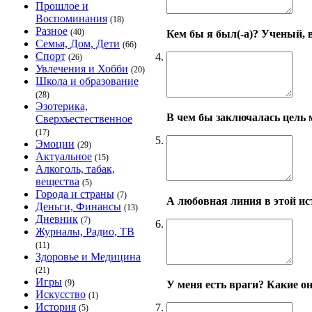
Прошлое и
Воспоминания
(18)
Разное
(40)
Кем бы я был(-а)? Ученый, 
Семья, Дом, Дети
(66)
Спорт
4.
(26)
Увлечения и Хобби
(20)
Школа и образование
(28)
Эзотерика,
В чем бы заключалась цель 
Сверхъестественное
(17)
5.
Эмоции
(29)
Актуальное
(15)
Алкоголь, табак,
вещества
(5)
Города и страны
(7)
А любовная линия в этой ис
Деньги, Финансы
(13)
Дневник
(7)
6.
Журналы, Радио, ТВ
(11)
Здоровье и Медицина
(21)
Игры
(9)
У меня есть враги? Какие о
Искусство
(1)
История
7.
(5)