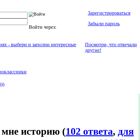
Зарегистрироваться
Забыли пароль
Войти через:
ниях - выбери и заполни интересные
Посмотри, что отвeчали
другие!
ноклассники
))
о мне историю
(
102 ответа
,
для