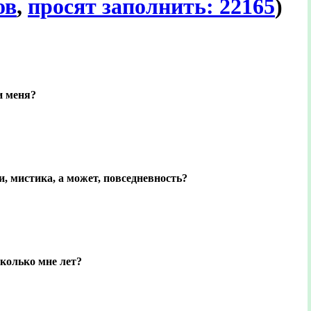
ов
,
просят заполнить: 22165
)
и меня?
, мистика, а может, повседневность?
колько мне лет?