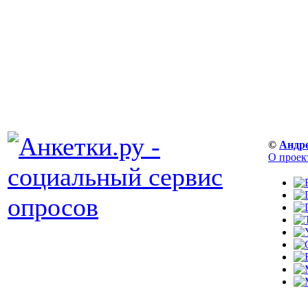
©
Андр
О проек