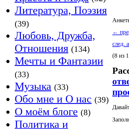
Литература, Поэзия
Анке
(39)
←
пре
Любовь, Дружба,
след. 
Отношения
(134)
(8 из 
Мечты и Фантазии
Рас
(33)
отв
Музыка
(33)
про
Обо мне и О нас
(39)
Давай
О моём блоге
(8)
Заполн
Политика и