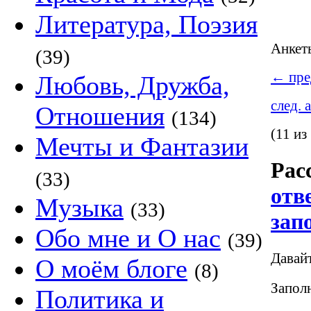
Литература, Поэзия
Анке
(39)
←
пре
Любовь, Дружба,
след. 
Отношения
(134)
(11 из
Мечты и Фантазии
Рас
(33)
отв
Музыка
(33)
зап
Обо мне и О нас
(39)
Давай
О моём блоге
(8)
Заполн
Политика и