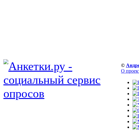
©
Андр
О проек