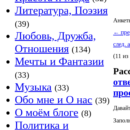
Литература, Поэзия
Анке
(39)
←
пре
Любовь, Дружба,
след. 
Отношения
(134)
(11 из
Мечты и Фантазии
Рас
(33)
отв
Музыка
(33)
про
Обо мне и О нас
(39)
Давай
О моём блоге
(8)
Заполн
Политика и