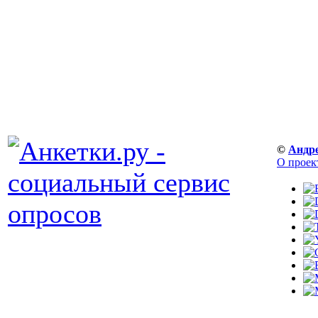
©
Андр
О проек